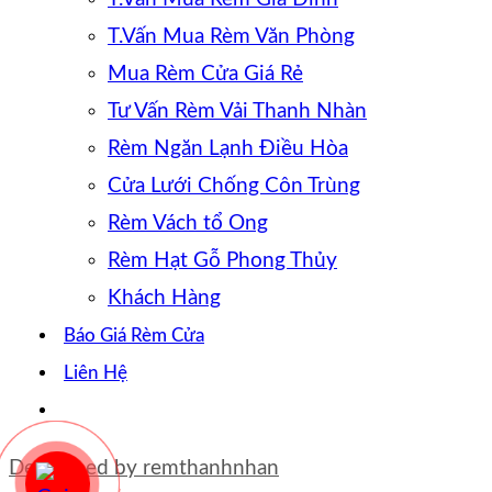
T.Vấn Mua Rèm Văn Phòng
Mua Rèm Cửa Giá Rẻ
Tư Vấn Rèm Vải Thanh Nhàn
Rèm Ngăn Lạnh Điều Hòa
Cửa Lưới Chống Côn Trùng
Rèm Vách tổ Ong
Rèm Hạt Gỗ Phong Thủy
Khách Hàng
Báo Giá Rèm Cửa
Liên Hệ
Developed by
remthanhnhan