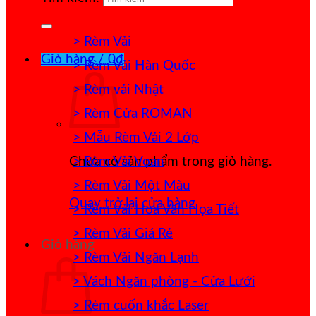
> Rèm Vải
Giỏ hàng /
0
₫
> Rèm Vải Hàn Quốc
> Rèm vải Nhật
> Rèm Cửa ROMAN
> Mẫu Rèm Vải 2 Lớp
> Rèm Vải Voan
Chưa có sản phẩm trong giỏ hàng.
> Rèm Vải Một Màu
Quay trở lại cửa hàng
> Rèm Vải Hoa Văn Họa Tiết
> Rèm Vải Giá Rẻ
Giỏ hàng
> Rèm Vải Ngăn Lạnh
> Vách Ngăn phòng - Cửa Lưới
> Rèm cuốn khắc Laser