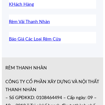
KHách Hàng
Rèm Vải Thanh Nhàn
Báo Giá Các Loại Rèm Cửa
RÈM THANH NHÀN
CÔNG TY CỔ PHẦN XÂY DỰNG VÀ NỘI THẤT
THANH NHÀN
– Số GPĐKKD: 0108464494 – Cấp ngày: 09 –