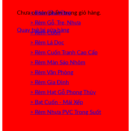
> Rèm Cầu Vồng
Chưa có sản phẩm trong giỏ hàng.
> Rèm Gỗ, Tre, Nhựa
Quay trở lại cửa hàng
> Rèm Cuốn
> Rèm Lá Dọc
> Rèm Cuốn Tranh Cao Cấp
> Rèm Màn Sáo Nhôm
> Rèm Văn Phòng
> Rèm Gia Đình
> Rèm Hạt Gỗ Phong Thủy
> Bạt Cuốn - Mái Xếp
> Rèm Nhựa PVC Trong Suốt