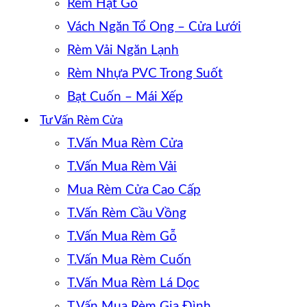
Rèm Hạt Gỗ
Vách Ngăn Tổ Ong – Cửa Lưới
Rèm Vải Ngăn Lạnh
Rèm Nhựa PVC Trong Suốt
Bạt Cuốn – Mái Xếp
Tư Vấn Rèm Cửa
T.Vấn Mua Rèm Cửa
T.Vấn Mua Rèm Vải
Mua Rèm Cửa Cao Cấp
T.Vấn Rèm Cầu Vồng
T.Vấn Mua Rèm Gỗ
T.Vấn Mua Rèm Cuốn
T.Vấn Mua Rèm Lá Dọc
T.Vấn Mua Rèm Gia Đình