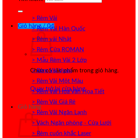
> Rèm Vải
Giỏ hàng /
0
₫
> Rèm Vải Hàn Quốc
> Rèm vải Nhật
> Rèm Cửa ROMAN
> Mẫu Rèm Vải 2 Lớp
> Rèm Vải Voan
Chưa có sản phẩm trong giỏ hàng.
> Rèm Vải Một Màu
Quay trở lại cửa hàng
> Rèm Vải Hoa Văn Họa Tiết
> Rèm Vải Giá Rẻ
Giỏ hàng
> Rèm Vải Ngăn Lạnh
> Vách Ngăn phòng - Cửa Lưới
> Rèm cuốn khắc Laser