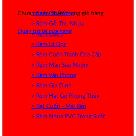
> Rèm Cầu Vồng
Chưa có sản phẩm trong giỏ hàng.
> Rèm Gỗ, Tre, Nhựa
Quay trở lại cửa hàng
> Rèm Cuốn
> Rèm Lá Dọc
> Rèm Cuốn Tranh Cao Cấp
> Rèm Màn Sáo Nhôm
> Rèm Văn Phòng
> Rèm Gia Đình
> Rèm Hạt Gỗ Phong Thủy
> Bạt Cuốn - Mái Xếp
> Rèm Nhựa PVC Trong Suốt