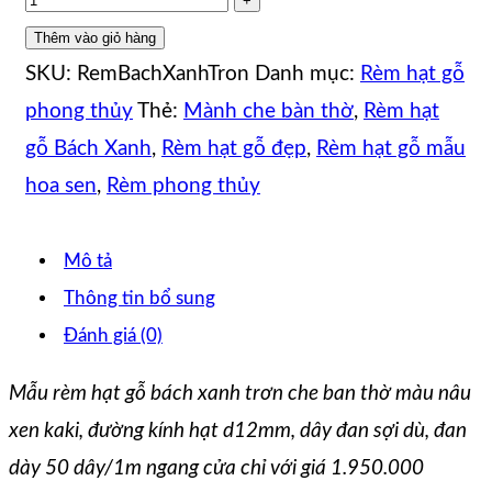
Thêm vào giỏ hàng
SKU:
RemBachXanhTron
Danh mục:
Rèm hạt gỗ
phong thủy
Thẻ:
Mành che bàn thờ
,
Rèm hạt
gỗ Bách Xanh
,
Rèm hạt gỗ đẹp
,
Rèm hạt gỗ mẫu
hoa sen
,
Rèm phong thủy
Mô tả
Thông tin bổ sung
Đánh giá (0)
Mẫu rèm hạt gỗ bách xanh trơn che ban thờ màu nâu
xen kaki, đường kính hạt d12mm, dây đan sợi dù, đan
dày 50 dây/1m ngang cửa chỉ với giá 1.950.000