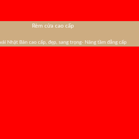
Rèm cửa cao cấp
ải Nhật Bản cao cấp, đẹp, sang trọng- Nâng tầm đẳng cấp