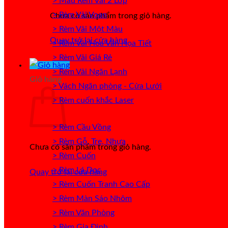
> Mẫu Rèm Vải 2 Lớp
> Rèm Vải Voan
Chưa có sản phẩm trong giỏ hàng.
> Rèm Vải Một Màu
Quay trở lại cửa hàng
> Rèm Vải Hoa Văn Họa Tiết
> Rèm Vải Giá Rẻ
> Rèm Vải Ngăn Lạnh
Giỏ hàng
> Vách Ngăn phòng - Cửa Lưới
> Rèm cuốn khắc Laser
> Rèm Cầu Vồng
> Rèm Gỗ, Tre, Nhựa
Chưa có sản phẩm trong giỏ hàng.
> Rèm Cuốn
> Rèm Lá Dọc
Quay trở lại cửa hàng
> Rèm Cuốn Tranh Cao Cấp
> Rèm Màn Sáo Nhôm
> Rèm Văn Phòng
> Rèm Gia Đình