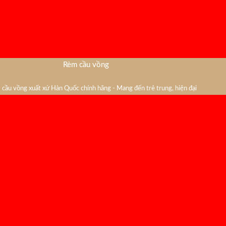
Rèm cầu vồng
cầu vồng xuất xứ Hàn Quốc chính hãng - Mang đến trẻ trung, hiện đại