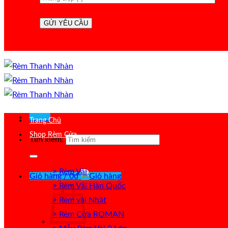
Menu
Trang Chủ
Shop Rèm Cửa
Tìm kiếm:
> Rèm Vải
Giỏ hàng /
0
₫
> Rèm Vải Hàn Quốc
> Rèm vải Nhật
> Rèm Cửa ROMAN