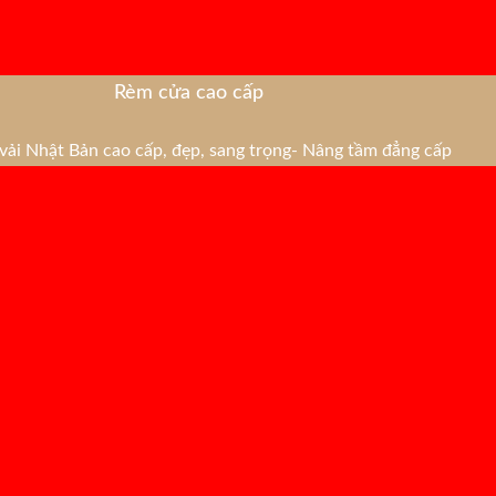
Rèm cửa cao cấp
ải Nhật Bản cao cấp, đẹp, sang trọng- Nâng tầm đẳng cấp