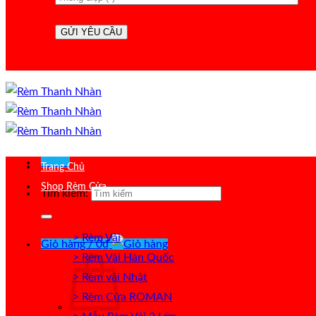
Menu
Trang Chủ
Shop Rèm Cửa
Tìm kiếm:
> Rèm Vải
Giỏ hàng /
0
₫
> Rèm Vải Hàn Quốc
> Rèm vải Nhật
> Rèm Cửa ROMAN