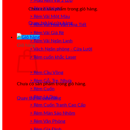
> Mẫu Rèm Vải 2 Lớp
> Rèm Vải Voan
Chưa có sản phẩm trong giỏ hàng.
> Rèm Vải Một Màu
Quay trở lại cửa hàng
> Rèm Vải Hoa Văn Họa Tiết
> Rèm Vải Giá Rẻ
> Rèm Vải Ngăn Lạnh
Giỏ hàng
> Vách Ngăn phòng - Cửa Lưới
> Rèm cuốn khắc Laser
> Rèm Cầu Vồng
> Rèm Gỗ, Tre, Nhựa
Chưa có sản phẩm trong giỏ hàng.
> Rèm Cuốn
> Rèm Lá Dọc
Quay trở lại cửa hàng
> Rèm Cuốn Tranh Cao Cấp
> Rèm Màn Sáo Nhôm
> Rèm Văn Phòng
> Rèm Gia Đình