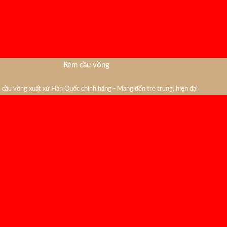
Rèm cầu vồng
cầu vồng xuất xứ Hàn Quốc chính hãng - Mang đến trẻ trung, hiện đại