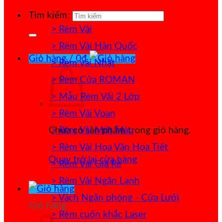
Tìm kiếm:
> Rèm Vải
> Rèm Vải Hàn Quốc
Giỏ hàng /
0
₫
> Rèm vải Nhật
> Rèm Cửa ROMAN
> Mẫu Rèm Vải 2 Lớp
> Rèm Vải Voan
> Rèm Vải Một Màu
Chưa có sản phẩm trong giỏ hàng.
> Rèm Vải Hoa Văn Họa Tiết
Quay trở lại cửa hàng
> Rèm Vải Giá Rẻ
> Rèm Vải Ngăn Lạnh
> Vách Ngăn phòng - Cửa Lưới
Giỏ hàng
> Rèm cuốn khắc Laser