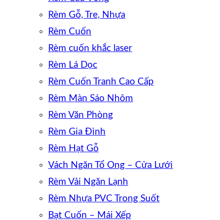
Rèm Gỗ, Tre, Nhựa
Rèm Cuốn
Rèm cuốn khắc laser
Rèm Lá Dọc
Rèm Cuốn Tranh Cao Cấp
Rèm Màn Sáo Nhôm
Rèm Văn Phòng
Rèm Gia Đình
Rèm Hạt Gỗ
Vách Ngăn Tổ Ong – Cửa Lưới
Rèm Vải Ngăn Lạnh
Rèm Nhựa PVC Trong Suốt
Bạt Cuốn – Mái Xếp