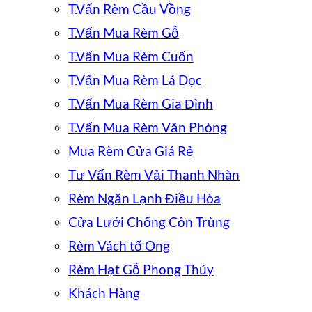
T.Vấn Rèm Cầu Vồng
T.Vấn Mua Rèm Gỗ
T.Vấn Mua Rèm Cuốn
T.Vấn Mua Rèm Lá Dọc
T.Vấn Mua Rèm Gia Đình
T.Vấn Mua Rèm Văn Phòng
Mua Rèm Cửa Giá Rẻ
Tư Vấn Rèm Vải Thanh Nhàn
Rèm Ngăn Lạnh Điều Hòa
Cửa Lưới Chống Côn Trùng
Rèm Vách tổ Ong
Rèm Hạt Gỗ Phong Thủy
Khách Hàng