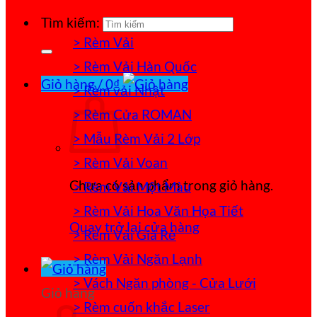
Tìm kiếm:
> Rèm Vải
> Rèm Vải Hàn Quốc
Giỏ hàng /
0
₫
> Rèm vải Nhật
> Rèm Cửa ROMAN
> Mẫu Rèm Vải 2 Lớp
> Rèm Vải Voan
Chưa có sản phẩm trong giỏ hàng.
> Rèm Vải Một Màu
> Rèm Vải Hoa Văn Họa Tiết
Quay trở lại cửa hàng
> Rèm Vải Giá Rẻ
> Rèm Vải Ngăn Lạnh
> Vách Ngăn phòng - Cửa Lưới
Giỏ hàng
> Rèm cuốn khắc Laser