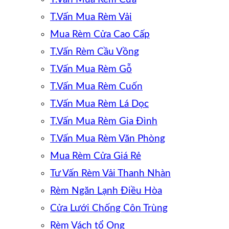
T.Vấn Mua Rèm Vải
Mua Rèm Cửa Cao Cấp
T.Vấn Rèm Cầu Vồng
T.Vấn Mua Rèm Gỗ
T.Vấn Mua Rèm Cuốn
T.Vấn Mua Rèm Lá Dọc
T.Vấn Mua Rèm Gia Đình
T.Vấn Mua Rèm Văn Phòng
Mua Rèm Cửa Giá Rẻ
Tư Vấn Rèm Vải Thanh Nhàn
Rèm Ngăn Lạnh Điều Hòa
Cửa Lưới Chống Côn Trùng
Rèm Vách tổ Ong