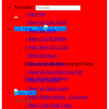
Tìm kiếm:
> Rèm Vải
> Rèm Vải Hàn Quốc
Giỏ hàng /
0
₫
> Rèm vải Nhật
> Rèm Cửa ROMAN
> Mẫu Rèm Vải 2 Lớp
> Rèm Vải Voan
> Rèm Vải Một Màu
Chưa có sản phẩm trong giỏ hàng.
> Rèm Vải Hoa Văn Họa Tiết
Quay trở lại cửa hàng
> Rèm Vải Giá Rẻ
> Rèm Vải Ngăn Lạnh
> Vách Ngăn phòng - Cửa Lưới
Giỏ hàng
> Rèm cuốn khắc Laser