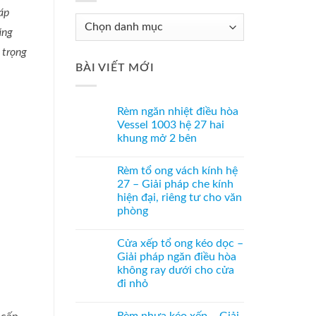
áp
Chuyên
ăng
Mục
 trọng
Tư
BÀI VIẾT MỚI
Vấn
Rèm ngăn nhiệt điều hòa
Vessel 1003 hệ 27 hai
khung mở 2 bên
Không
có
Rèm tổ ong vách kính hệ
bình
luận
27 – Giải pháp che kính
ở
hiện đại, riêng tư cho văn
Rèm
ngăn
phòng
nhiệt
điều
Không
hòa
có
Cửa xếp tổ ong kéo dọc –
Vessel
bình
1003
luận
Giải pháp ngăn điều hòa
ở
hệ
không ray dưới cho cửa
Rèm
27
tổ
hai
đi nhỏ
ong
khung
vách
Không
mở
kính
có
2