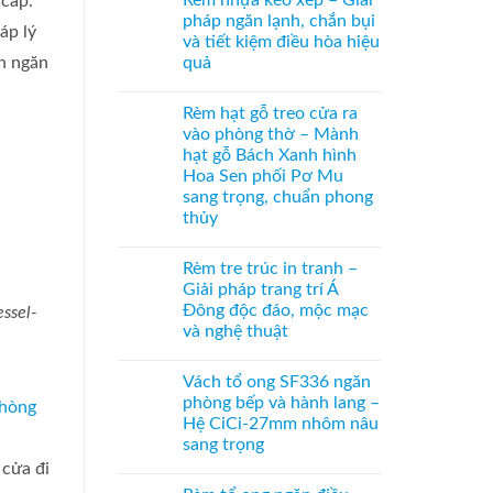
Rèm nhựa kéo xếp – Giải
 cấp.
hệ
bình
bên
27
luận
pháp ngăn lạnh, chắn bụi
ở
áp lý
–
và tiết kiệm điều hòa hiệu
Cửa
Giải
xếp
pháp
quả
h ngăn
tổ
che
ong
Không
kính
kéo
có
hiện
Rèm hạt gỗ treo cửa ra
dọc
bình
đại,
–
luận
riêng
vào phòng thờ – Mành
ở
Giải
tư
hạt gỗ Bách Xanh hình
Rèm
pháp
cho
nhựa
ngăn
văn
Hoa Sen phối Pơ Mu
kéo
điều
phòng
sang trọng, chuẩn phong
xếp
hòa
–
không
thủy
Giải
ray
Không
pháp
dưới
có
ngăn
cho
Rèm tre trúc in tranh –
bình
lạnh,
cửa
luận
chắn
đi
Giải pháp trang trí Á
ở
bụi
nhỏ
Đông độc đáo, mộc mạc
ssel-
Rèm
và
hạt
tiết
và nghệ thuật
gỗ
kiệm
treo
Không
điều
cửa
có
hòa
Vách tổ ong SF336 ngăn
ra
bình
hiệu
vào
luận
quả
phòng bếp và hành lang –
ở
phòng
Hệ CiCi-27mm nhôm nâu
Rèm
thờ
tre
–
sang trọng
trúc
Mành
cửa đi
in
Không
hạt
tranh
có
gỗ