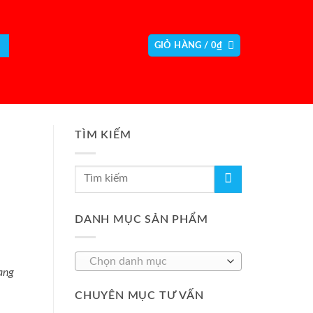
GIỎ HÀNG /
0
₫
TÌM KIẾM
DANH MỤC SẢN PHẨM
Chọn danh mục
ang
CHUYÊN MỤC TƯ VẤN