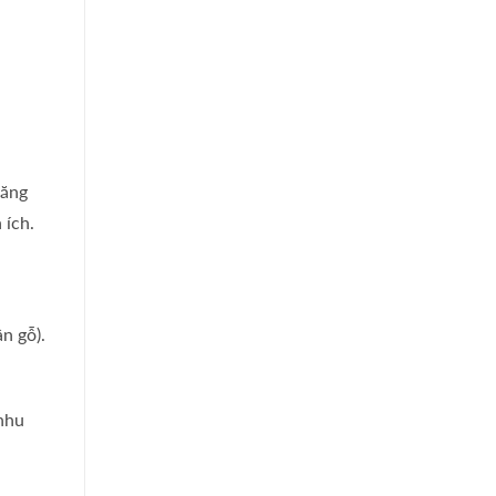
năng
 ích.
n gỗ).
 nhu