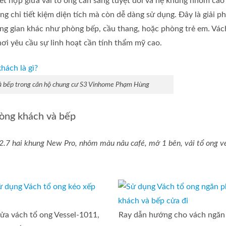
t hợp giữa vải tổ ong cản sáng tuyệt đối và hệ khung nhôm cao
g chỉ tiết kiệm diện tích mà còn dễ dàng sử dụng. Đây là giải ph
ng gian khác như phòng bếp, cầu thang, hoặc phòng trẻ em. Vác
nơi yêu cầu sự linh hoạt cần tính thẩm mỹ cao.
à bếp trong căn hộ chung cư S3 Vinhome Phạm Hùng
hòng khách và bếp
.7 hai khung New Pro, nhôm màu nâu café, mở 1 bên, vải tổ ong ve
ửa vách tổ ong Vessel-1011,
Ray dẫn hướng cho vách ngăn 