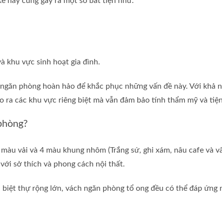
kế này cũng gây ra một số bất tiện như:
à khu vực sinh hoạt gia đình.
p ngăn phòng hoàn hảo để khắc phục những vấn đề này. Với khả 
o ra các khu vực riêng biệt mà vẫn đảm bảo tính thẩm mỹ và tiện
 phòng?
 màu vải và 4 màu khung nhôm (Trắng sứ, ghi xám, nâu cafe và vâ
ới sở thích và phong cách nội thất.
n biệt thự rộng lớn, vách ngăn phòng tổ ong đều có thể đáp ứng