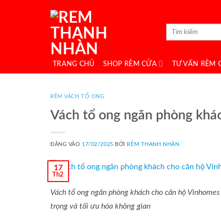
Bỏ
qua
Tìm
nội
kiếm:
dung
TRANG CHỦ
SHOP RÈM CỬA
TƯ VẤN RÈM 
RÈM VÁCH TỔ ONG
Vách tổ ong ngăn phòng kh
ĐĂNG VÀO
17/02/2025
BỞI
RÈM THANH NHÀN
17
Th2
Vách tổ ong ngăn phòng khách cho căn hộ Vinhomes 
trọng và tối ưu hóa không gian