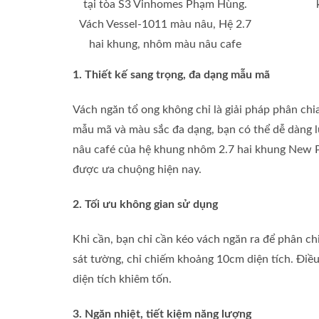
tại tòa S3 Vinhomes Phạm Hùng.
Vách Vessel-1011 màu nâu, Hệ 2.7
hai khung, nhôm màu nâu cafe
1. Thiết kế sang trọng, đa dạng mẫu mã
Vách ngăn tổ ong không chỉ là giải pháp phân ch
mẫu mã và màu sắc đa dạng, bạn có thể dễ dàng 
nâu café của hệ khung nhôm 2.7 hai khung New Pr
được ưa chuộng hiện nay.
2. Tối ưu không gian sử dụng
Khi cần, bạn chỉ cần kéo vách ngăn ra để phân ch
sát tường, chỉ chiếm khoảng 10cm diện tích. Điều 
diện tích khiêm tốn.
3. Ngăn nhiệt, tiết kiệm năng lượng