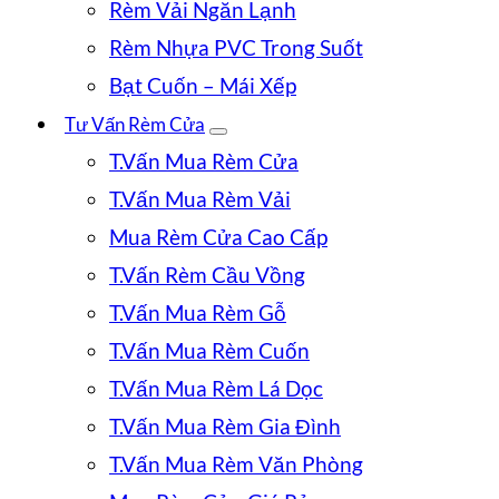
Rèm Vải Ngăn Lạnh
Rèm Nhựa PVC Trong Suốt
Bạt Cuốn – Mái Xếp
Tư Vấn Rèm Cửa
T.Vấn Mua Rèm Cửa
T.Vấn Mua Rèm Vải
Mua Rèm Cửa Cao Cấp
T.Vấn Rèm Cầu Vồng
T.Vấn Mua Rèm Gỗ
T.Vấn Mua Rèm Cuốn
T.Vấn Mua Rèm Lá Dọc
T.Vấn Mua Rèm Gia Đình
T.Vấn Mua Rèm Văn Phòng