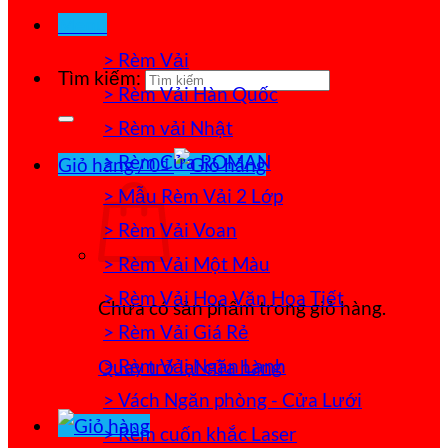
Menu
> Rèm Vải
Tìm kiếm:
> Rèm Vải Hàn Quốc
> Rèm vải Nhật
> Rèm Cửa ROMAN
Giỏ hàng /
0
₫
> Mẫu Rèm Vải 2 Lớp
> Rèm Vải Voan
> Rèm Vải Một Màu
> Rèm Vải Hoa Văn Họa Tiết
Chưa có sản phẩm trong giỏ hàng.
> Rèm Vải Giá Rẻ
> Rèm Vải Ngăn Lạnh
Quay trở lại cửa hàng
> Vách Ngăn phòng - Cửa Lưới
> Rèm cuốn khắc Laser