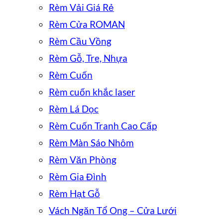
Rèm Vải Giá Rẻ
Rèm Cửa ROMAN
Rèm Cầu Vồng
Rèm Gỗ, Tre, Nhựa
Rèm Cuốn
Rèm cuốn khắc laser
Rèm Lá Dọc
Rèm Cuốn Tranh Cao Cấp
Rèm Màn Sáo Nhôm
Rèm Văn Phòng
Rèm Gia Đình
Rèm Hạt Gỗ
Vách Ngăn Tổ Ong – Cửa Lưới