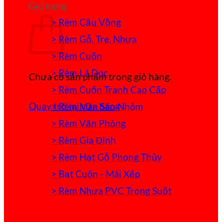
Giỏ hàng
> Rèm Cầu Vồng
> Rèm Gỗ, Tre, Nhựa
> Rèm Cuốn
> Rèm Lá Dọc
Chưa có sản phẩm trong giỏ hàng.
> Rèm Cuốn Tranh Cao Cấp
Quay trở lại cửa hàng
> Rèm Màn Sáo Nhôm
> Rèm Văn Phòng
> Rèm Gia Đình
> Rèm Hạt Gỗ Phong Thủy
> Bạt Cuốn - Mái Xếp
> Rèm Nhựa PVC Trong Suốt