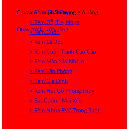
> Rèm Cầu Vồng
Chưa có sản phẩm trong giỏ hàng.
> Rèm Gỗ, Tre, Nhựa
Quay trở lại cửa hàng
> Rèm Cuốn
> Rèm Lá Dọc
> Rèm Cuốn Tranh Cao Cấp
> Rèm Màn Sáo Nhôm
> Rèm Văn Phòng
> Rèm Gia Đình
> Rèm Hạt Gỗ Phong Thủy
> Bạt Cuốn - Mái Xếp
> Rèm Nhựa PVC Trong Suốt