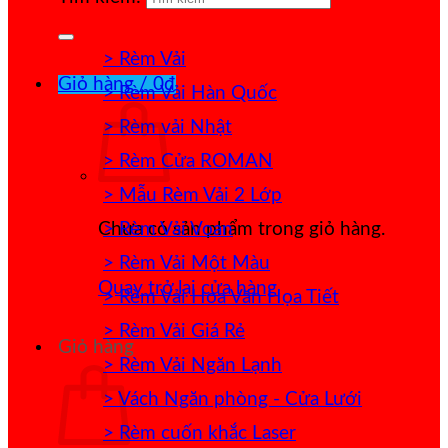
> Rèm Vải
Giỏ hàng /
0
₫
> Rèm Vải Hàn Quốc
> Rèm vải Nhật
> Rèm Cửa ROMAN
> Mẫu Rèm Vải 2 Lớp
> Rèm Vải Voan
Chưa có sản phẩm trong giỏ hàng.
> Rèm Vải Một Màu
Quay trở lại cửa hàng
> Rèm Vải Hoa Văn Họa Tiết
> Rèm Vải Giá Rẻ
Giỏ hàng
> Rèm Vải Ngăn Lạnh
> Vách Ngăn phòng - Cửa Lưới
> Rèm cuốn khắc Laser