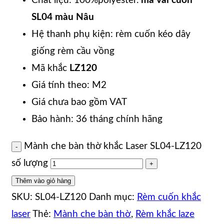
Chất liệu: 100%polyester.
mã vải cuốn
SL04 màu Nâu
Hệ thanh phụ kiện: rèm cuốn kéo dây
giống rèm cầu vồng
Mã khắc
LZ120
Giá tính theo: M2
Giá chưa bao gồm VAT
Bảo hành: 36 tháng chính hãng
Mành che bàn thờ khắc Laser SL04-LZ120
số lượng
Thêm vào giỏ hàng
SKU:
SL04-LZ120
Danh mục:
Rèm cuốn khắc
laser
Thẻ:
Mành che bàn thờ
,
Rèm khắc laze