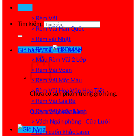
Menu
> Rèm Vải
Tìm kiếm:
> Rèm Vải Hàn Quốc
> Rèm vải Nhật
> Rèm Cửa ROMAN
Giỏ hàng /
0
₫
> Mẫu Rèm Vải 2 Lớp
> Rèm Vải Voan
> Rèm Vải Một Màu
> Rèm Vải Hoa Văn Họa Tiết
Chưa có sản phẩm trong giỏ hàng.
> Rèm Vải Giá Rẻ
> Rèm Vải Ngăn Lạnh
Quay trở lại cửa hàng
> Vách Ngăn phòng - Cửa Lưới
> Rèm cuốn khắc Laser