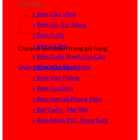
Giỏ hàng
> Rèm Cầu Vồng
> Rèm Gỗ, Tre, Nhựa
> Rèm Cuốn
> Rèm Lá Dọc
Chưa có sản phẩm trong giỏ hàng.
> Rèm Cuốn Tranh Cao Cấp
Quay trở lại cửa hàng
> Rèm Màn Sáo Nhôm
> Rèm Văn Phòng
> Rèm Gia Đình
> Rèm Hạt Gỗ Phong Thủy
> Bạt Cuốn - Mái Xếp
> Rèm Nhựa PVC Trong Suốt