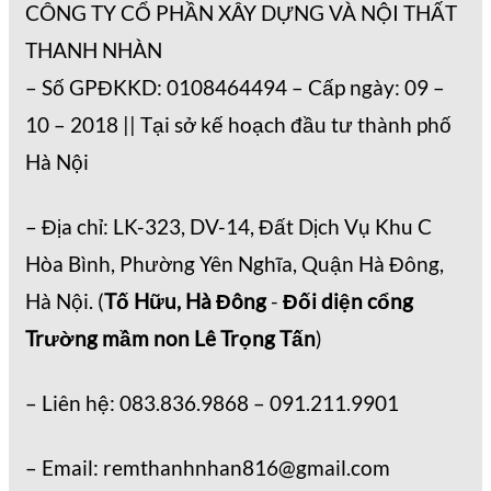
CÔNG TY CỔ PHẦN XÂY DỰNG VÀ NỘI THẤT
THANH NHÀN
– Số GPĐKKD: 0108464494 – Cấp ngày: 09 –
10 – 2018 || Tại sở kế hoạch đầu tư thành phố
Hà Nội
– Địa chỉ: LK-323, DV-14, Đất Dịch Vụ Khu C
Hòa Bình, Phường Yên Nghĩa, Quận Hà Đông,
Hà Nội. (
Tố Hữu, Hà Đông
-
Đối diện cổng
Trường mầm non Lê Trọng Tấn
)
– Liên hệ: 083.836.9868 – 091.211.9901
– Email: remthanhnhan816@gmail.com