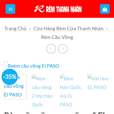
Bỏ
qua
nội
Trang Chủ
»
Cửa Hàng Rèm Cửa Thanh Nhàn
»
dung
Rèm Cầu Vồng
-35%