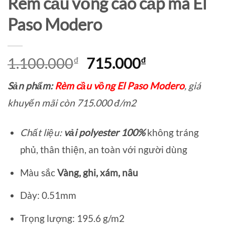
Rèm cầu vồng cao cấp mã El
Paso Modero
Giá
Giá
1.100.000
₫
715.000
₫
gốc
hiện
Sản phẩm:
Rèm cầu vồng El Paso Modero
, giá
là:
tại
1.100.000₫.
là:
khuyến mãi còn 715.000 đ/m2
715.000₫.
Chất liệu:
vải polyester 100%
không tráng
phủ, thân thiện, an toàn với người dùng
Màu sắc
Vàng, ghi, xám, nâu
Dày: 0.51mm
Trọng lượng: 195.6 g/m2