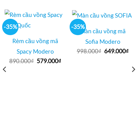
-35%
-35%
Màn cầu vồng mã
Rèm cầu vồng mã
Sofia Modero
Giá
Giá
998.000
₫
649.000
₫
Spacy Modero
gốc
hiệ
Giá
Giá
890.000
₫
579.000
₫
là:
tại
gốc
hiện
998.000₫.
là:
là:
tại
649
890.000₫.
là:
579.000₫.