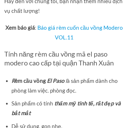
Hãy đến với chúng tôi, bạn nhận thêm nhiều dịch
vụ chất lượng!
Xem báo giá
:
Báo giá rèm cuốn cầu vồng Modero
VOL.11
Tính năng rèm cầu vồng mã el paso
modero cao cấp tại quận Thanh Xuân
R
èm cầu vồng
El Paso
l
à sản phẩm dành cho
phòng làm việc. phòng đọc.
Sản phẩm có tính
thẩm mỹ tinh tế,
rất đẹp và
bắt mắt
Dễ sử dụng, gọn nhẹ.