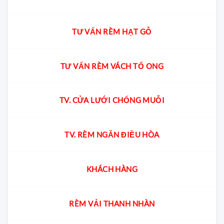
TƯ VẤN RÈM HẠT GỖ
TƯ VẤN RÈM VÁCH TỔ ONG
TV. CỬA LƯỚI CHỐNG MUỖI
TV. RÈM NGĂN ĐIỀU HÒA
KHÁCH HÀNG
RÈM VẢI THANH NHÀN