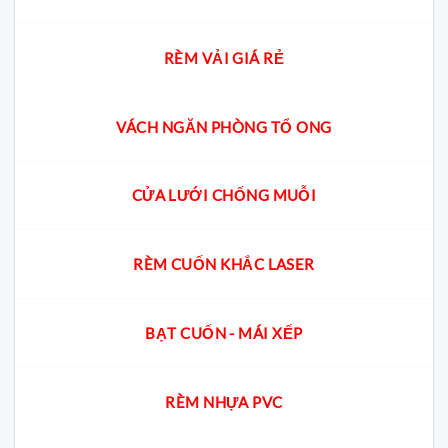
RÈM VẢI GIÁ RẺ
VÁCH NGĂN PHÒNG TỔ ONG
CỬA LƯỚI CHỐNG MUỖI
RÈM CUỐN KHẮC LASER
BẠT CUỐN - MÁI XẾP
RÈM NHỰA PVC