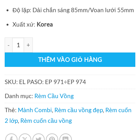
Độ lặp: Dải chắn sáng 85mm/Voan lưới 55mm
Xuất xứ:
Korea
Rèm cầu vồng cao cấp mã El Paso Modero số lượng
THÊM VÀO GIỎ HÀNG
SKU:
EL PASO: EP 971÷EP 974
Danh mục:
Rèm Cầu Vồng
Thẻ:
Mành Combi
,
Rèm cầu vồng đẹp
,
Rèm cuốn
2 lớp
,
Rèm cuốn cầu vồng