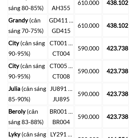
610.000
438.102
sáng 80-85%)
AH355
Grandy
(cản
GD411 …
610.000
438.102
sáng 70-75%)
GD415
City
(cản sáng
CT001 …
590.000
423.738
90-95%)
CT004
City
(cản sáng
CT005 …
590.000
423.738
90-95%)
CT008
Julia
(cản sáng
JU891 …
590.000
423.738
85-90%)
JU895
Beroly
(cản
BR001 …
590.000
423.738
sáng 83-88%)
BR004
Lyky
(cản sáng
LY291 …