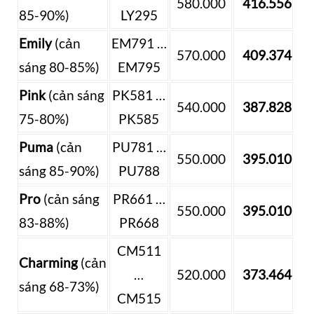
580.000
416.556
85-90%)
LY295
Emily
(cản
EM791 …
570.000
409.374
sáng 80-85%)
EM795
Pink
(cản sáng
PK581 …
540.000
387.828
75-80%)
PK585
Puma
(cản
PU781 …
550.000
395.010
sáng 85-90%)
PU788
Pro
(cản sáng
PR661 …
550.000
395.010
83-88%)
PR668
CM511
Charming
(cản
…
520.000
373.464
sáng 68-73%)
CM515