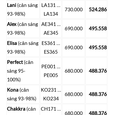
Lani
(cản sáng
LA131 …
730.000
524.286
93-98%)
LA134
Alex
(cản sáng
AE341 …
690.000
495.558
93-98%)
AE345
Elisa
(cản sáng
ES361 …
690.000
495.558
93-98%)
ES365
Perfect
(cản
PE001 …
sáng 95-
680.000
488.376
PE005
100%)
Kona
(cản
KO231 …
680.000
488.376
sáng 93-98%)
KO234
Chakkra
(cản
CH171 …
680.000
488.376