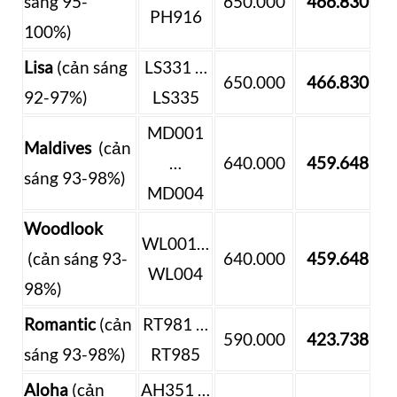
sáng 95-
650.000
466.830
PH916
100%)
Lisa
(cản sáng
LS331 …
650.000
466.830
92-97%)
LS335
MD001
Maldives
(cản
…
640.000
459.648
sáng 93-98%)
MD004
Woodlook
WL001…
(cản sáng 93-
640.000
459.648
WL004
98%)
Romantic
(cản
RT981 …
590.000
423.738
sáng 93-98%)
RT985
Aloha
(cản
AH351 …