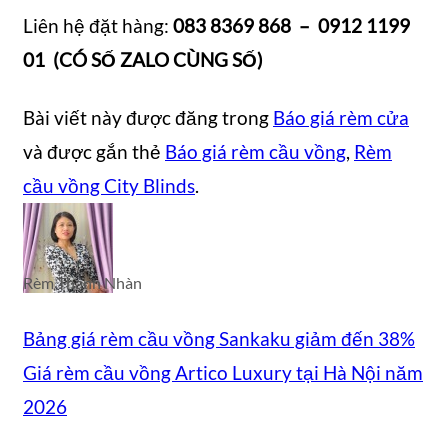
Liên hệ đặt hàng:
083 8369 868 – 0912 1199
01 (CÓ SỐ ZALO CÙNG SỐ)
Bài viết này được đăng trong
Báo giá rèm cửa
và được gắn thẻ
Báo giá rèm cầu vồng
,
Rèm
cầu vồng City Blinds
.
Rèm Thanh Nhàn
Bảng giá rèm cầu vồng Sankaku giảm đến 38%
Giá rèm cầu vồng Artico Luxury tại Hà Nội năm
2026