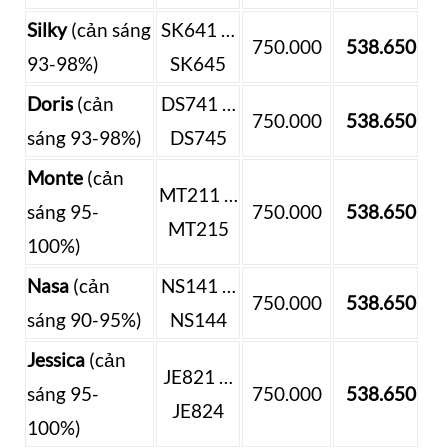
Silky
(cản sáng
SK641 …
750.000
538.650
93-98%)
SK645
Doris
(cản
DS741 …
750.000
538.650
sáng 93-98%)
DS745
Monte
(cản
MT211 …
sáng 95-
750.000
538.650
MT215
100%)
Nasa
(cản
NS141 …
750.000
538.650
sáng 90-95%)
NS144
Jessica
(cản
JE821 …
sáng 95-
750.000
538.650
JE824
100%)