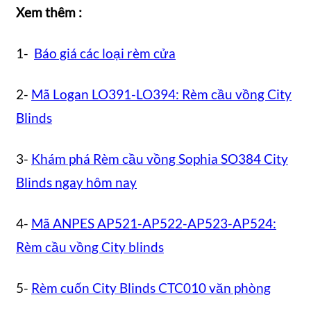
Xem thêm :
1-
Báo giá các loại rèm cửa
2-
Mã Logan LO391-LO394: Rèm cầu vồng City
Blinds
3-
Khám phá Rèm cầu vồng Sophia SO384 City
Blinds ngay hôm nay
4-
Mã ANPES AP521-AP522-AP523-AP524:
Rèm cầu vồng City blinds
5-
Rèm cuốn City Blinds CTC010 văn phòng