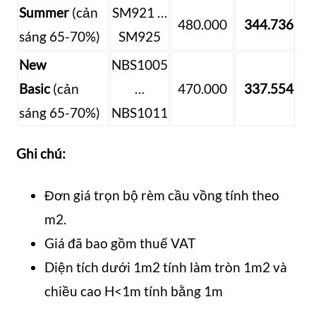
Summer
(cản
SM921 …
480.000
344.736
sáng 65-70%)
SM925
New
NBS1005
Basic
(cản
…
470.000
337.554
sáng 65-70%)
NBS1011
Ghi chú:
Đơn giá trọn bộ rèm cầu vồng tính theo
m2.
Giá đã bao gồm thuế VAT
Diện tích dưới 1m2 tính làm tròn 1m2 và
chiều cao H<1m tính bằng 1m