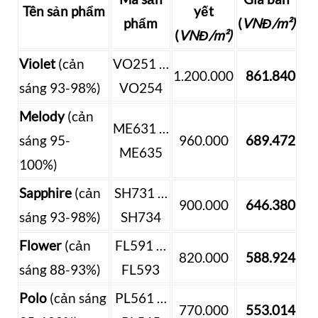
Tên sản phẩm
yết
phẩm
(
VNĐ/m²)
(
VNĐ/m²)
Violet
(cản
VO251 …
1.200.000
861.840
sáng 93-98%)
VO254
Melody
(cản
ME631 …
sáng 95-
960.000
689.472
ME635
100%)
Sapphire
(cản
SH731 …
900.000
646.380
sáng 93-98%)
SH734
Flower
(cản
FL591 …
820.000
588.924
sáng 88-93%)
FL593
Polo
(cản sáng
PL561 …
770.000
553.014