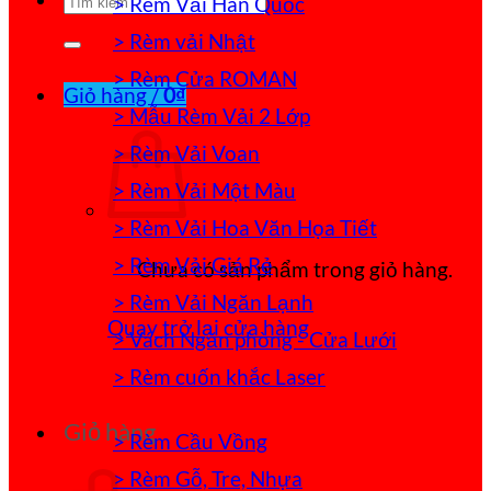
> Rèm Vải Hàn Quốc
kiếm:
> Rèm vải Nhật
> Rèm Cửa ROMAN
Giỏ hàng /
0
₫
> Mẫu Rèm Vải 2 Lớp
> Rèm Vải Voan
> Rèm Vải Một Màu
> Rèm Vải Hoa Văn Họa Tiết
> Rèm Vải Giá Rẻ
Chưa có sản phẩm trong giỏ hàng.
> Rèm Vải Ngăn Lạnh
Quay trở lại cửa hàng
> Vách Ngăn phòng - Cửa Lưới
> Rèm cuốn khắc Laser
Giỏ hàng
> Rèm Cầu Vồng
> Rèm Gỗ, Tre, Nhựa