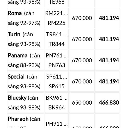
sáng 93-98%)
TE968
Roma
(cản
RM221 …
670.000
481.194
sáng 92-97%)
RM225
Turin
(cản
TR841 …
670.000
481.194
sáng 93-98%)
TR844
Panama
(cản
PN761 …
670.000
481.194
sáng 88-93%)
PN763
Special
(cản
SP611 …
670.000
481.194
sáng 93-98%)
SP615
Bluesky
(cản
BK961 …
650.000
466.830
sáng 93-98%)
BK964
Pharaoh
(cản
PH911 …