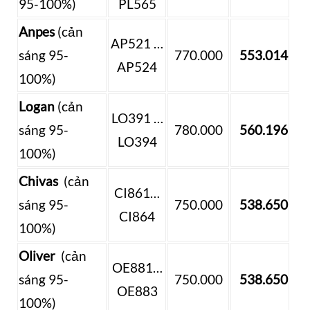
95-100%)
PL565
Anpes
(cản
AP521 …
sáng 95-
770.000
553.014
AP524
100%)
Logan
(cản
LO391 …
sáng 95-
780.000
560.196
LO394
100%)
Chivas
(cản
CI861…
sáng 95-
750.000
538.650
CI864
100%)
Oliver
(cản
OE881…
sáng 95-
750.000
538.650
OE883
100%)