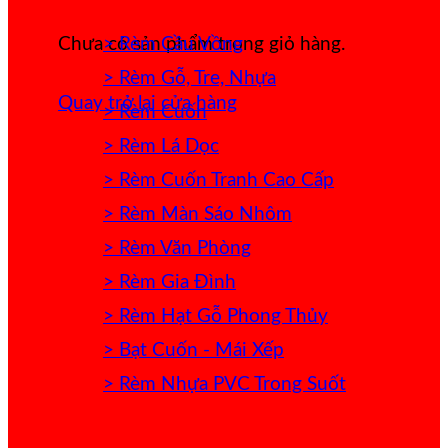
> Rèm Cầu Vồng
Chưa có sản phẩm trong giỏ hàng.
> Rèm Gỗ, Tre, Nhựa
Quay trở lại cửa hàng
> Rèm Cuốn
> Rèm Lá Dọc
> Rèm Cuốn Tranh Cao Cấp
> Rèm Màn Sáo Nhôm
> Rèm Văn Phòng
> Rèm Gia Đình
> Rèm Hạt Gỗ Phong Thủy
> Bạt Cuốn - Mái Xếp
> Rèm Nhựa PVC Trong Suốt