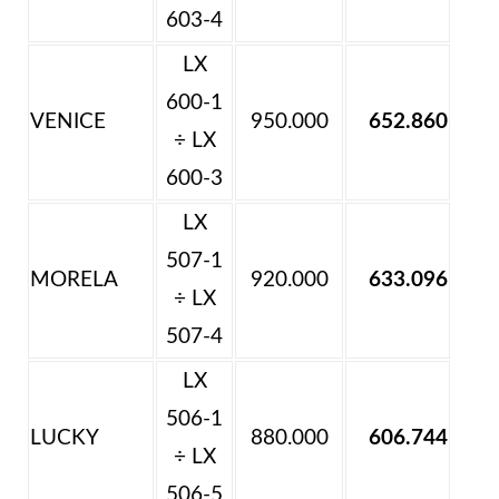
603-4
LX
600-1
VENICE
950.000
652.860
÷ LX
600-3
LX
507-1
MORELA
920.000
633.096
÷ LX
507-4
LX
506-1
LUCKY
880.000
606.744
÷ LX
506-5