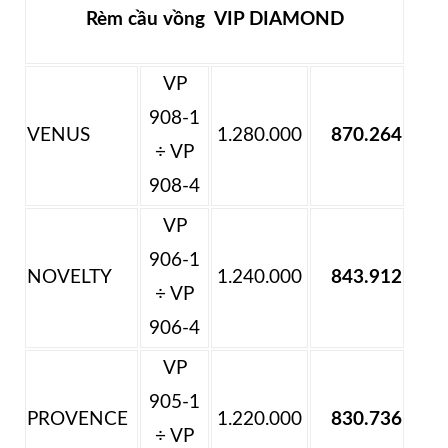
Rèm cầu vồng VIP DIAMOND
VP
908-1
VENUS
1.280.000
870.264
÷ VP
908-4
VP
906-1
NOVELTY
1.240.000
843.912
÷ VP
906-4
VP
905-1
PROVENCE
1.220.000
830.736
÷ VP