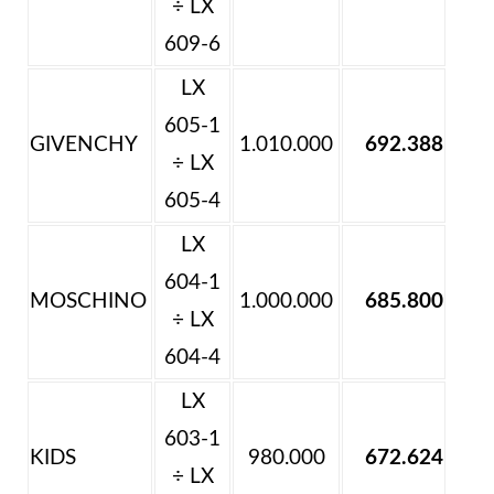
÷ LX
609-6
LX
605-1
GIVENCHY
1.010.000
692.388
÷ LX
605-4
LX
604-1
MOSCHINO
1.000.000
685.800
÷ LX
604-4
LX
603-1
KIDS
980.000
672.624
÷ LX