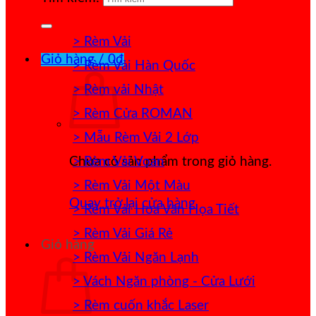
> Rèm Vải
Giỏ hàng /
0
₫
> Rèm Vải Hàn Quốc
> Rèm vải Nhật
> Rèm Cửa ROMAN
> Mẫu Rèm Vải 2 Lớp
> Rèm Vải Voan
Chưa có sản phẩm trong giỏ hàng.
> Rèm Vải Một Màu
Quay trở lại cửa hàng
> Rèm Vải Hoa Văn Họa Tiết
> Rèm Vải Giá Rẻ
Giỏ hàng
> Rèm Vải Ngăn Lạnh
> Vách Ngăn phòng - Cửa Lưới
> Rèm cuốn khắc Laser