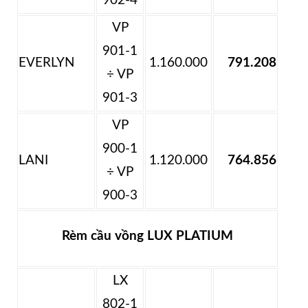
902-4
VP
901-1
EVERLYN
1.160.000
791.208
÷ VP
901-3
VP
900-1
LANI
1.120.000
764.856
÷ VP
900-3
Rèm cầu vồng LUX PLATIUM
LX
802-1