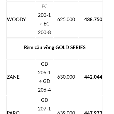
EC
200-1
WOODY
625.000
438.750
÷ EC
200-8
Rèm cầu vồng GOLD SERIES
GD
206-1
ZANE
630.000
442.044
÷ GD
206-4
GD
207-1
PARO
639.000
447.973