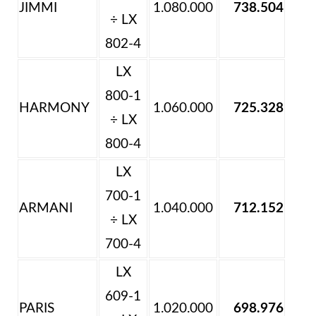
JIMMI
1.080.000
738.504
÷ LX
802-4
LX
800-1
HARMONY
1.060.000
725.328
÷ LX
800-4
LX
700-1
ARMANI
1.040.000
712.152
÷ LX
700-4
LX
609-1
PARIS
1.020.000
698.976