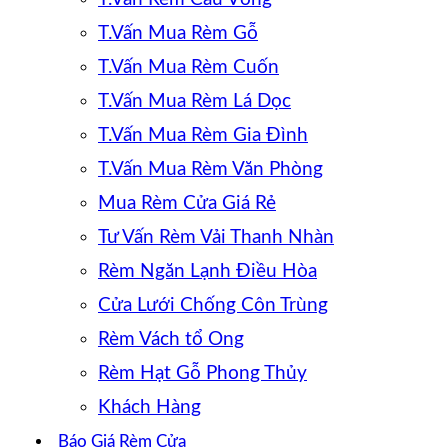
T.Vấn Mua Rèm Gỗ
T.Vấn Mua Rèm Cuốn
T.Vấn Mua Rèm Lá Dọc
T.Vấn Mua Rèm Gia Đình
T.Vấn Mua Rèm Văn Phòng
Mua Rèm Cửa Giá Rẻ
Tư Vấn Rèm Vải Thanh Nhàn
Rèm Ngăn Lạnh Điều Hòa
Cửa Lưới Chống Côn Trùng
Rèm Vách tổ Ong
Rèm Hạt Gỗ Phong Thủy
Khách Hàng
Báo Giá Rèm Cửa