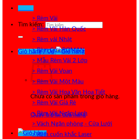
Menu
> Rèm Vải
Tìm kiếm:
> Rèm Vải Hàn Quốc
> Rèm vải Nhật
> Rèm Cửa ROMAN
Giỏ hàng /
0
₫
> Mẫu Rèm Vải 2 Lớp
> Rèm Vải Voan
> Rèm Vải Một Màu
> Rèm Vải Hoa Văn Họa Tiết
Chưa có sản phẩm trong giỏ hàng.
> Rèm Vải Giá Rẻ
> Rèm Vải Ngăn Lạnh
Quay trở lại cửa hàng
> Vách Ngăn phòng - Cửa Lưới
> Rèm cuốn khắc Laser