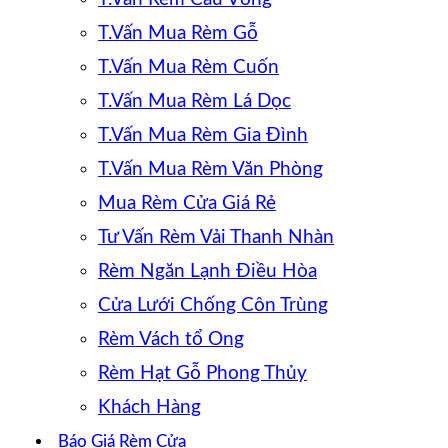
T.Vấn Mua Rèm Gỗ
T.Vấn Mua Rèm Cuốn
T.Vấn Mua Rèm Lá Dọc
T.Vấn Mua Rèm Gia Đình
T.Vấn Mua Rèm Văn Phòng
Mua Rèm Cửa Giá Rẻ
Tư Vấn Rèm Vải Thanh Nhàn
Rèm Ngăn Lạnh Điều Hòa
Cửa Lưới Chống Côn Trùng
Rèm Vách tổ Ong
Rèm Hạt Gỗ Phong Thủy
Khách Hàng
Báo Giá Rèm Cửa