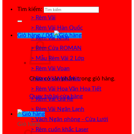
Tìm kiếm:
> Rèm Vải
> Rèm Vải Hàn Quốc
Giỏ hàng /
0
₫
> Rèm vải Nhật
> Rèm Cửa ROMAN
> Mẫu Rèm Vải 2 Lớp
> Rèm Vải Voan
> Rèm Vải Một Màu
Chưa có sản phẩm trong giỏ hàng.
> Rèm Vải Hoa Văn Họa Tiết
Quay trở lại cửa hàng
> Rèm Vải Giá Rẻ
> Rèm Vải Ngăn Lạnh
> Vách Ngăn phòng - Cửa Lưới
Giỏ hàng
> Rèm cuốn khắc Laser