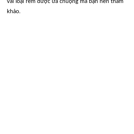
vài loại rèm được ưa chuộng mà bạn nên tham
khảo.