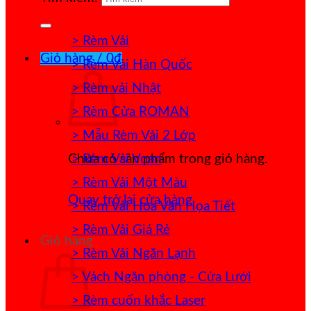
> Rèm Vải
Giỏ hàng /
0
₫
> Rèm Vải Hàn Quốc
> Rèm vải Nhật
> Rèm Cửa ROMAN
> Mẫu Rèm Vải 2 Lớp
> Rèm Vải Voan
Chưa có sản phẩm trong giỏ hàng.
> Rèm Vải Một Màu
Quay trở lại cửa hàng
> Rèm Vải Hoa Văn Họa Tiết
> Rèm Vải Giá Rẻ
Giỏ hàng
> Rèm Vải Ngăn Lạnh
> Vách Ngăn phòng - Cửa Lưới
> Rèm cuốn khắc Laser