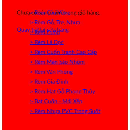
> Rèm Cầu Vồng
Chưa có sản phẩm trong giỏ hàng.
> Rèm Gỗ, Tre, Nhựa
Quay trở lại cửa hàng
> Rèm Cuốn
> Rèm Lá Dọc
> Rèm Cuốn Tranh Cao Cấp
> Rèm Màn Sáo Nhôm
> Rèm Văn Phòng
> Rèm Gia Đình
> Rèm Hạt Gỗ Phong Thủy
> Bạt Cuốn - Mái Xếp
> Rèm Nhựa PVC Trong Suốt