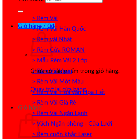
> Rèm Vải
Giỏ hàng /
0
₫
> Rèm Vải Hàn Quốc
> Rèm vải Nhật
> Rèm Cửa ROMAN
> Mẫu Rèm Vải 2 Lớp
> Rèm Vải Voan
Chưa có sản phẩm trong giỏ hàng.
> Rèm Vải Một Màu
Quay trở lại cửa hàng
> Rèm Vải Hoa Văn Họa Tiết
> Rèm Vải Giá Rẻ
Giỏ hàng
> Rèm Vải Ngăn Lạnh
> Vách Ngăn phòng - Cửa Lưới
> Rèm cuốn khắc Laser