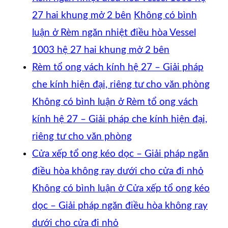
27 hai khung mở 2 bên
Không có bình
luận
ở Rèm ngăn nhiệt điều hòa Vessel
1003 hệ 27 hai khung mở 2 bên
Rèm tổ ong vách kính hệ 27 – Giải pháp
che kính hiện đại, riêng tư cho văn phòng
Không có bình luận
ở Rèm tổ ong vách
kính hệ 27 – Giải pháp che kính hiện đại,
riêng tư cho văn phòng
Cửa xếp tổ ong kéo dọc – Giải pháp ngăn
điều hòa không ray dưới cho cửa đi nhỏ
Không có bình luận
ở Cửa xếp tổ ong kéo
dọc – Giải pháp ngăn điều hòa không ray
dưới cho cửa đi nhỏ