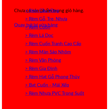
> Rèm Cầu Vồng
Chưa có sản phẩm trong giỏ hàng.
> Rèm Gỗ, Tre, Nhựa
Quay trở lại cửa hàng
> Rèm Cuốn
> Rèm Lá Dọc
> Rèm Cuốn Tranh Cao Cấp
> Rèm Màn Sáo Nhôm
> Rèm Văn Phòng
> Rèm Gia Đình
> Rèm Hạt Gỗ Phong Thủy
> Bạt Cuốn - Mái Xếp
> Rèm Nhựa PVC Trong Suốt