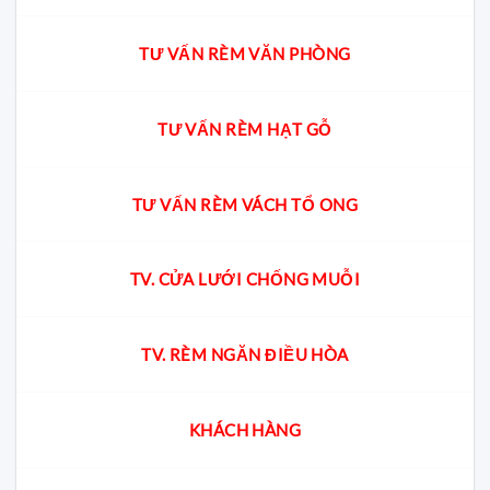
TƯ VẤN RÈM VĂN PHÒNG
TƯ VẤN RÈM HẠT GỖ
TƯ VẤN RÈM VÁCH TỔ ONG
TV. CỬA LƯỚI CHỐNG MUỖI
TV. RÈM NGĂN ĐIỀU HÒA
KHÁCH HÀNG