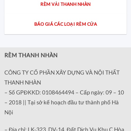
RÈM VẢI THANH NHÀN
BÁO GIÁ CÁC LOẠI RÈM CỬA
RÈM THANH NHÀN
CÔNG TY CỔ PHẦN XÂY DỰNG VÀ NỘI THẤT
THANH NHÀN
– Số GPĐKKD: 0108464494 – Cấp ngày: 09 – 10
– 2018 || Tại sở kế hoạch đầu tư thành phố Hà
Nội
– Địa chỉ: LK-323, DV-14, Đất Dịch Vụ Khu C Hòa