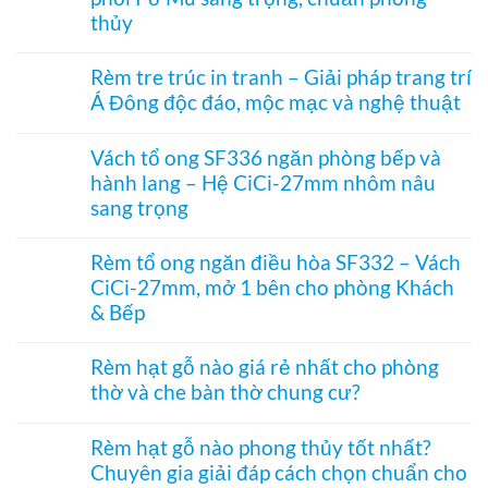
Rèm
dọc
che
thủy
nhựa
–
kính
kéo
Giải
Không
hiện
xếp
pháp
có
đại,
Rèm tre trúc in tranh – Giải pháp trang trí
–
ngăn
bình
riêng
Giải
điều
Á Đông độc đáo, mộc mạc và nghệ thuật
luận
tư
pháp
hòa
ở
cho
ngăn
Không
không
Rèm
văn
lạnh,
có
ray
hạt
Vách tổ ong SF336 ngăn phòng bếp và
phòng
chắn
bình
dưới
gỗ
bụi
hành lang – Hệ CiCi-27mm nhôm nâu
luận
cho
treo
và
ở
cửa
sang trọng
cửa
tiết
Rèm
đi
ra
kiệm
tre
Không
nhỏ
vào
điều
trúc
có
phòng
Rèm tổ ong ngăn điều hòa SF332 – Vách
hòa
in
bình
thờ
hiệu
CiCi-27mm, mở 1 bên cho phòng Khách
tranh
luận
–
quả
–
ở
& Bếp
Mành
Giải
Vách
hạt
pháp
tổ
Không
gỗ
trang
ong
có
Bách
Rèm hạt gỗ nào giá rẻ nhất cho phòng
trí
SF336
bình
Xanh
thờ và che bàn thờ chung cư?
Á
ngăn
luận
hình
Đông
phòng
ở
Hoa
Không
độc
bếp
Rèm
Sen
có
đáo,
và
tổ
Rèm hạt gỗ nào phong thủy tốt nhất?
phối
bình
mộc
hành
ong
Pơ
Chuyên gia giải đáp cách chọn chuẩn cho
luận
mạc
lang
ngăn
Mu
ở