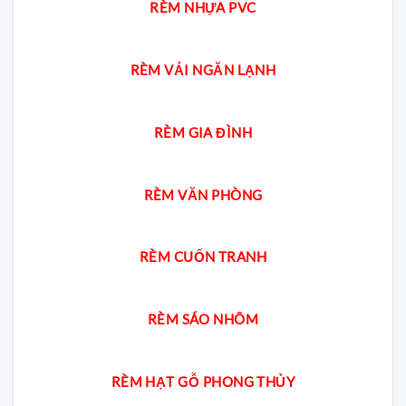
RÈM NHỰA PVC
RÈM VẢI NGĂN LẠNH
RÈM GIA ĐÌNH
RÈM VĂN PHÒNG
RÈM CUỐN TRANH
RÈM SÁO NHÔM
RÈM HẠT GỖ PHONG THỦY