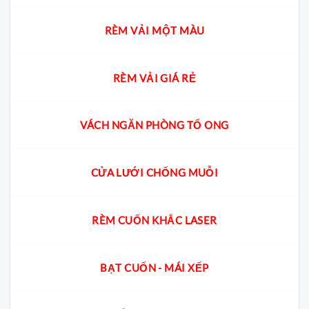
RÈM VẢI MỘT MÀU
RÈM VẢI GIÁ RẺ
VÁCH NGĂN PHÒNG TỔ ONG
CỬA LƯỚI CHỐNG MUỖI
RÈM CUỐN KHẮC LASER
BẠT CUỐN - MÁI XẾP