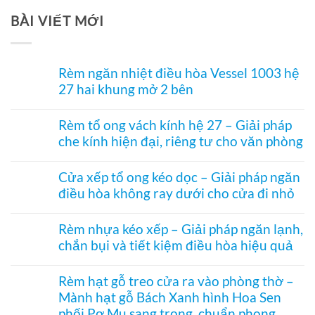
Tư
BÀI VIẾT MỚI
Vấn
Rèm ngăn nhiệt điều hòa Vessel 1003 hệ
27 hai khung mở 2 bên
Không
có
Rèm tổ ong vách kính hệ 27 – Giải pháp
bình
che kính hiện đại, riêng tư cho văn phòng
luận
ở
Không
Rèm
có
ngăn
Cửa xếp tổ ong kéo dọc – Giải pháp ngăn
bình
nhiệt
điều hòa không ray dưới cho cửa đi nhỏ
luận
điều
ở
hòa
Không
Rèm
Vessel
có
tổ
Rèm nhựa kéo xếp – Giải pháp ngăn lạnh,
1003
bình
ong
hệ
chắn bụi và tiết kiệm điều hòa hiệu quả
luận
vách
27
ở
kính
Không
hai
Cửa
hệ
có
khung
xếp
Rèm hạt gỗ treo cửa ra vào phòng thờ –
27
bình
mở
tổ
–
Mành hạt gỗ Bách Xanh hình Hoa Sen
luận
2
ong
Giải
ở
bên
kéo
phối Pơ Mu sang trọng, chuẩn phong
pháp