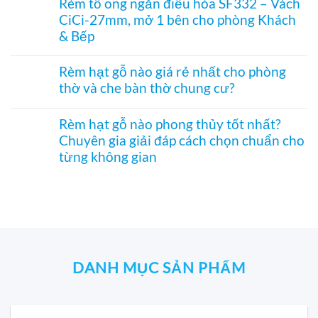
Rèm tổ ong ngăn điều hòa SF332 – Vách
hòa
in
bình
thờ
hiệu
CiCi-27mm, mở 1 bên cho phòng Khách
tranh
luận
–
quả
–
ở
& Bếp
Mành
Giải
Vách
hạt
pháp
tổ
Không
gỗ
trang
ong
có
Bách
Rèm hạt gỗ nào giá rẻ nhất cho phòng
trí
SF336
bình
Xanh
thờ và che bàn thờ chung cư?
Á
ngăn
luận
hình
Đông
phòng
ở
Hoa
Không
độc
bếp
Rèm
Sen
có
đáo,
và
tổ
Rèm hạt gỗ nào phong thủy tốt nhất?
phối
bình
mộc
hành
ong
Pơ
Chuyên gia giải đáp cách chọn chuẩn cho
luận
mạc
lang
ngăn
Mu
ở
và
từng không gian
–
điều
sang
Rèm
nghệ
Hệ
hòa
trọng,
hạt
Không
thuật
CiCi-
SF332
chuẩn
gỗ
có
27mm
–
phong
nào
bình
nhôm
Vách
thủy
giá
luận
nâu
CiCi-
rẻ
ở
sang
27mm,
nhất
Rèm
trọng
mở
cho
hạt
1
phòng
gỗ
bên
thờ
nào
DANH MỤC SẢN PHẨM
cho
và
phong
phòng
che
thủy
Khách
bàn
tốt
&
thờ
nhất?
Bếp