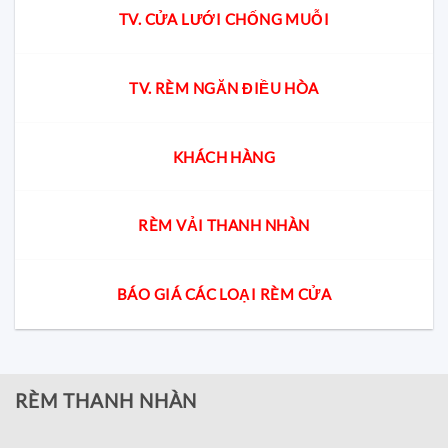
TV. CỬA LƯỚI CHỐNG MUỖI
TV. RÈM NGĂN ĐIỀU HÒA
KHÁCH HÀNG
RÈM VẢI THANH NHÀN
BÁO GIÁ CÁC LOẠI RÈM CỬA
RÈM THANH NHÀN