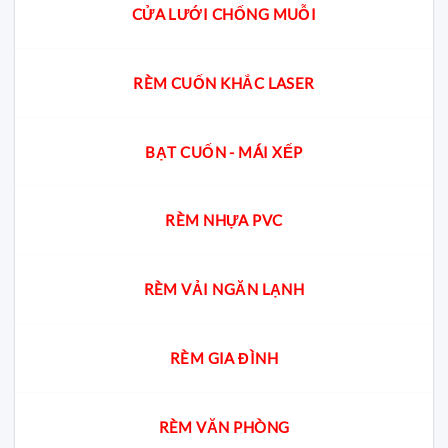
CỬA LƯỚI CHỐNG MUỖI
RÈM CUỐN KHẮC LASER
BẠT CUỐN - MÁI XẾP
RÈM NHỰA PVC
RÈM VẢI NGĂN LẠNH
RÈM GIA ĐÌNH
RÈM VĂN PHÒNG