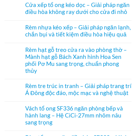
có
ngăn
Cửa xếp tổ ong kéo dọc – Giải pháp ngăn
bình
nhiệt
điều hòa không ray dưới cho cửa đi nhỏ
luận
điều
ở
hòa
Không
Rèm
Vessel
có
tổ
Rèm nhựa kéo xếp – Giải pháp ngăn lạnh,
1003
bình
ong
hệ
chắn bụi và tiết kiệm điều hòa hiệu quả
luận
vách
27
ở
kính
Không
hai
Cửa
hệ
có
khung
xếp
Rèm hạt gỗ treo cửa ra vào phòng thờ –
27
bình
mở
tổ
–
Mành hạt gỗ Bách Xanh hình Hoa Sen
luận
2
ong
Giải
ở
bên
kéo
phối Pơ Mu sang trọng, chuẩn phong
pháp
Rèm
dọc
che
thủy
nhựa
–
kính
kéo
Giải
Không
hiện
xếp
pháp
có
đại,
Rèm tre trúc in tranh – Giải pháp trang trí
–
ngăn
bình
riêng
Giải
điều
Á Đông độc đáo, mộc mạc và nghệ thuật
luận
tư
pháp
hòa
ở
cho
ngăn
Không
không
Rèm
văn
lạnh,
có
ray
hạt
Vách tổ ong SF336 ngăn phòng bếp và
phòng
chắn
bình
dưới
gỗ
bụi
hành lang – Hệ CiCi-27mm nhôm nâu
luận
cho
treo
và
ở
cửa
sang trọng
cửa
tiết
Rèm
đi
ra
kiệm
tre
Không
nhỏ
vào
điều
trúc
có
phòng