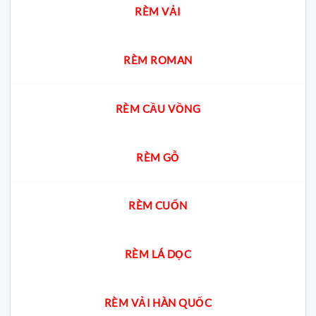
chung
Chuyên
RÈM VẢI
cư?
gia
giải
đáp
cách
chọn
RÈM ROMAN
chuẩn
cho
từng
không
RÈM CẦU VỒNG
gian
RÈM GỖ
RÈM CUỐN
RÈM LÁ DỌC
RÈM VẢI HÀN QUỐC