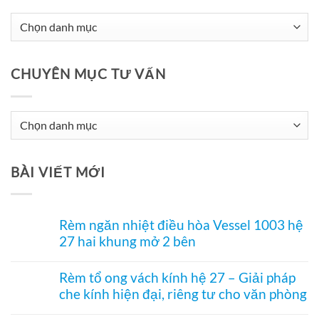
CHUYÊN MỤC TƯ VẤN
Chuyên
Mục
Tư
BÀI VIẾT MỚI
Vấn
Rèm ngăn nhiệt điều hòa Vessel 1003 hệ
27 hai khung mở 2 bên
Không
có
Rèm tổ ong vách kính hệ 27 – Giải pháp
bình
che kính hiện đại, riêng tư cho văn phòng
luận
ở
Không
Rèm