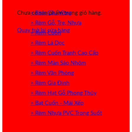
> Rèm Cầu Vồng
Chưa có sản phẩm trong giỏ hàng.
> Rèm Gỗ, Tre, Nhựa
Quay trở lại cửa hàng
> Rèm Cuốn
> Rèm Lá Dọc
> Rèm Cuốn Tranh Cao Cấp
> Rèm Màn Sáo Nhôm
> Rèm Văn Phòng
> Rèm Gia Đình
> Rèm Hạt Gỗ Phong Thủy
> Bạt Cuốn - Mái Xếp
> Rèm Nhựa PVC Trong Suốt