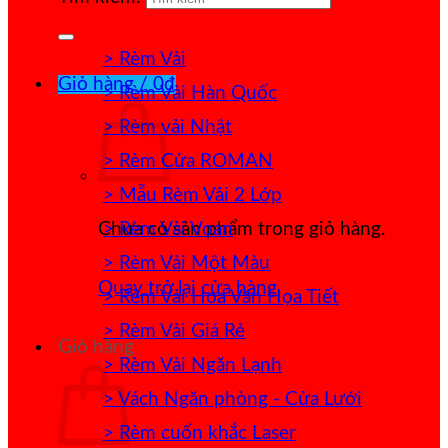
> Rèm Vải
Giỏ hàng /
0
₫
> Rèm Vải Hàn Quốc
> Rèm vải Nhật
> Rèm Cửa ROMAN
> Mẫu Rèm Vải 2 Lớp
> Rèm Vải Voan
Chưa có sản phẩm trong giỏ hàng.
> Rèm Vải Một Màu
Quay trở lại cửa hàng
> Rèm Vải Hoa Văn Họa Tiết
> Rèm Vải Giá Rẻ
Giỏ hàng
> Rèm Vải Ngăn Lạnh
> Vách Ngăn phòng - Cửa Lưới
> Rèm cuốn khắc Laser