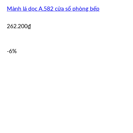
Mành lá dọc A.582 cửa sổ phòng bếp
262.200
₫
-6%