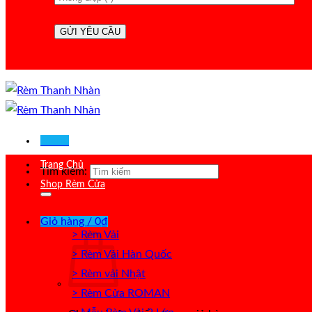
Menu
Trang Chủ
Tìm kiếm:
Shop Rèm Cửa
Giỏ hàng /
0
₫
> Rèm Vải
> Rèm Vải Hàn Quốc
> Rèm vải Nhật
> Rèm Cửa ROMAN