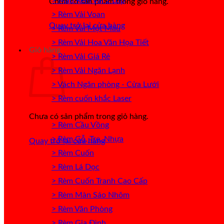
> Mẫu Rèm Vải 2 Lớp
Chưa có sản phẩm trong giỏ hàng.
> Rèm Vải Voan
Quay trở lại cửa hàng
> Rèm Vải Một Màu
> Rèm Vải Hoa Văn Họa Tiết
Giỏ hàng
> Rèm Vải Giá Rẻ
> Rèm Vải Ngăn Lạnh
> Vách Ngăn phòng - Cửa Lưới
> Rèm cuốn khắc Laser
Chưa có sản phẩm trong giỏ hàng.
> Rèm Cầu Vồng
> Rèm Gỗ, Tre, Nhựa
Quay trở lại cửa hàng
> Rèm Cuốn
> Rèm Lá Dọc
> Rèm Cuốn Tranh Cao Cấp
> Rèm Màn Sáo Nhôm
> Rèm Văn Phòng
> Rèm Gia Đình