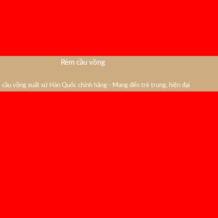
Rèm cầu vồng
cầu vồng xuất xứ Hàn Quốc chính hãng - Mang đến trẻ trung, hiện đại