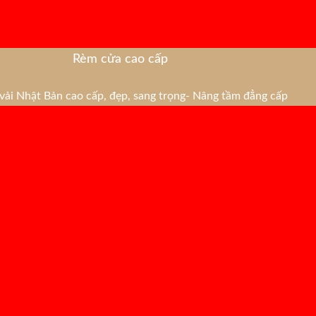
Rèm cửa cao cấp
ải Nhật Bản cao cấp, đẹp, sang trọng- Nâng tầm đẳng cấp