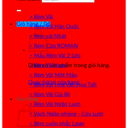
> Rèm Vải
Giỏ hàng /
0
₫
> Rèm Vải Hàn Quốc
> Rèm vải Nhật
> Rèm Cửa ROMAN
> Mẫu Rèm Vải 2 Lớp
> Rèm Vải Voan
Chưa có sản phẩm trong giỏ hàng.
> Rèm Vải Một Màu
Quay trở lại cửa hàng
> Rèm Vải Hoa Văn Họa Tiết
> Rèm Vải Giá Rẻ
Giỏ hàng
> Rèm Vải Ngăn Lạnh
> Vách Ngăn phòng - Cửa Lưới
> Rèm cuốn khắc Laser