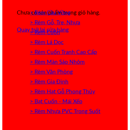
> Rèm Cầu Vồng
Chưa có sản phẩm trong giỏ hàng.
> Rèm Gỗ, Tre, Nhựa
Quay trở lại cửa hàng
> Rèm Cuốn
> Rèm Lá Dọc
> Rèm Cuốn Tranh Cao Cấp
> Rèm Màn Sáo Nhôm
> Rèm Văn Phòng
> Rèm Gia Đình
> Rèm Hạt Gỗ Phong Thủy
> Bạt Cuốn - Mái Xếp
> Rèm Nhựa PVC Trong Suốt