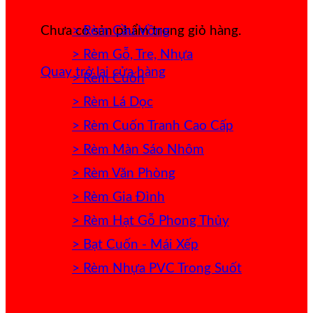
> Rèm Cầu Vồng
Chưa có sản phẩm trong giỏ hàng.
> Rèm Gỗ, Tre, Nhựa
Quay trở lại cửa hàng
> Rèm Cuốn
> Rèm Lá Dọc
> Rèm Cuốn Tranh Cao Cấp
> Rèm Màn Sáo Nhôm
> Rèm Văn Phòng
> Rèm Gia Đình
> Rèm Hạt Gỗ Phong Thủy
> Bạt Cuốn - Mái Xếp
> Rèm Nhựa PVC Trong Suốt