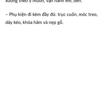
xuống theo ý muốn, vận hành êm, bền.
– Phụ kiện đi kèm đầy đủ: trục cuốn, móc treo,
dây kéo, khóa hãm và nẹp gỗ.