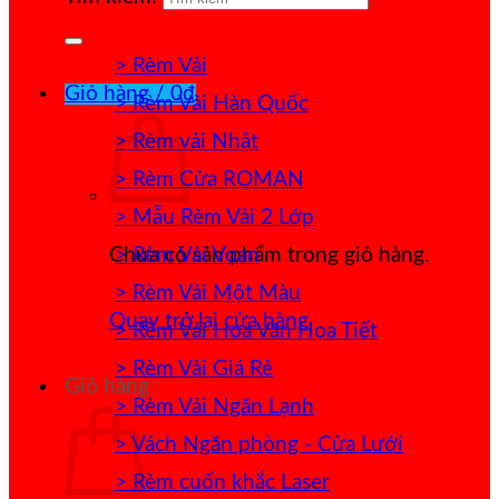
> Rèm Vải
Giỏ hàng /
0
₫
> Rèm Vải Hàn Quốc
> Rèm vải Nhật
> Rèm Cửa ROMAN
> Mẫu Rèm Vải 2 Lớp
> Rèm Vải Voan
Chưa có sản phẩm trong giỏ hàng.
> Rèm Vải Một Màu
Quay trở lại cửa hàng
> Rèm Vải Hoa Văn Họa Tiết
> Rèm Vải Giá Rẻ
Giỏ hàng
> Rèm Vải Ngăn Lạnh
> Vách Ngăn phòng - Cửa Lưới
> Rèm cuốn khắc Laser