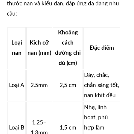
thước nan và kiểu đan, đáp ứng đa dạng nhu
cầu:
Khoảng
Loại
Kích cỡ
cách
Đặc điểm
nan
nan (mm)
đường chỉ
dù (cm)
Dày, chắc,
Loại A
2.5mm
2,5 cm
chắn sáng tốt,
nan khít đều
Nhẹ, linh
hoạt, phù
1.25–
Loại B
1,5 cm
hợp làm
1.3mm