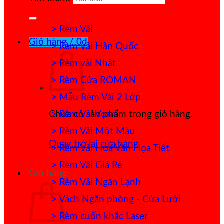
> Rèm Vải
Giỏ hàng /
0
₫
> Rèm Vải Hàn Quốc
> Rèm vải Nhật
> Rèm Cửa ROMAN
> Mẫu Rèm Vải 2 Lớp
> Rèm Vải Voan
Chưa có sản phẩm trong giỏ hàng.
> Rèm Vải Một Màu
Quay trở lại cửa hàng
> Rèm Vải Hoa Văn Họa Tiết
> Rèm Vải Giá Rẻ
Giỏ hàng
> Rèm Vải Ngăn Lạnh
> Vách Ngăn phòng - Cửa Lưới
> Rèm cuốn khắc Laser