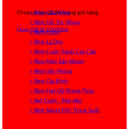
> Rèm Cầu Vồng
Chưa có sản phẩm trong giỏ hàng.
> Rèm Gỗ, Tre, Nhựa
Quay trở lại cửa hàng
> Rèm Cuốn
> Rèm Lá Dọc
> Rèm Cuốn Tranh Cao Cấp
> Rèm Màn Sáo Nhôm
> Rèm Văn Phòng
> Rèm Gia Đình
> Rèm Hạt Gỗ Phong Thủy
> Bạt Cuốn - Mái Xếp
> Rèm Nhựa PVC Trong Suốt