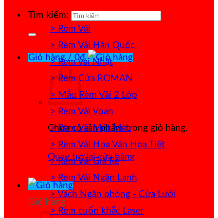
Tìm kiếm:
> Rèm Vải
> Rèm Vải Hàn Quốc
Giỏ hàng /
0
₫
> Rèm vải Nhật
> Rèm Cửa ROMAN
> Mẫu Rèm Vải 2 Lớp
> Rèm Vải Voan
> Rèm Vải Một Màu
Chưa có sản phẩm trong giỏ hàng.
> Rèm Vải Hoa Văn Họa Tiết
Quay trở lại cửa hàng
> Rèm Vải Giá Rẻ
> Rèm Vải Ngăn Lạnh
> Vách Ngăn phòng - Cửa Lưới
Giỏ hàng
> Rèm cuốn khắc Laser