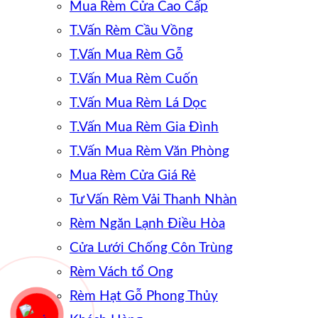
Mua Rèm Cửa Cao Cấp
T.Vấn Rèm Cầu Vồng
T.Vấn Mua Rèm Gỗ
T.Vấn Mua Rèm Cuốn
T.Vấn Mua Rèm Lá Dọc
T.Vấn Mua Rèm Gia Đình
T.Vấn Mua Rèm Văn Phòng
Mua Rèm Cửa Giá Rẻ
Tư Vấn Rèm Vải Thanh Nhàn
Rèm Ngăn Lạnh Điều Hòa
Cửa Lưới Chống Côn Trùng
Rèm Vách tổ Ong
Rèm Hạt Gỗ Phong Thủy