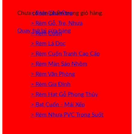
> Rèm Cầu Vồng
Chưa có sản phẩm trong giỏ hàng.
> Rèm Gỗ, Tre, Nhựa
Quay trở lại cửa hàng
> Rèm Cuốn
> Rèm Lá Dọc
> Rèm Cuốn Tranh Cao Cấp
> Rèm Màn Sáo Nhôm
> Rèm Văn Phòng
> Rèm Gia Đình
> Rèm Hạt Gỗ Phong Thủy
> Bạt Cuốn - Mái Xếp
> Rèm Nhựa PVC Trong Suốt