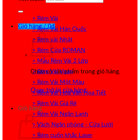
> Rèm Vải
Giỏ hàng /
0
₫
> Rèm Vải Hàn Quốc
> Rèm vải Nhật
> Rèm Cửa ROMAN
> Mẫu Rèm Vải 2 Lớp
> Rèm Vải Voan
Chưa có sản phẩm trong giỏ hàng.
> Rèm Vải Một Màu
Quay trở lại cửa hàng
> Rèm Vải Hoa Văn Họa Tiết
> Rèm Vải Giá Rẻ
Giỏ hàng
> Rèm Vải Ngăn Lạnh
> Vách Ngăn phòng - Cửa Lưới
> Rèm cuốn khắc Laser