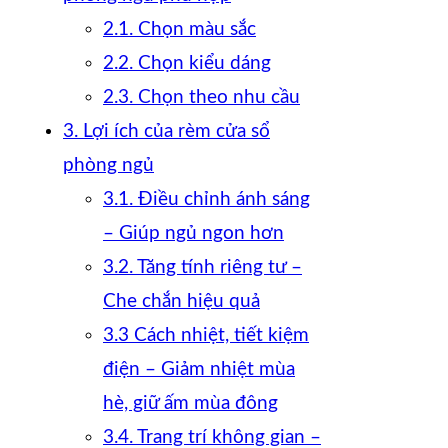
2.1. Chọn màu sắc
2.2. Chọn kiểu dáng
2.3. Chọn theo nhu cầu
3. Lợi ích của rèm cửa sổ
phòng ngủ
3.1. Điều chỉnh ánh sáng
– Giúp ngủ ngon hơn
3.2. Tăng tính riêng tư –
Che chắn hiệu quả
3.3 Cách nhiệt, tiết kiệm
điện – Giảm nhiệt mùa
hè, giữ ấm mùa đông
3.4. Trang trí không gian –