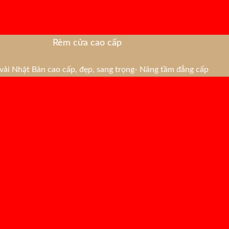
Rèm cửa cao cấp
ải Nhật Bản cao cấp, đẹp, sang trọng- Nâng tầm đẳng cấp