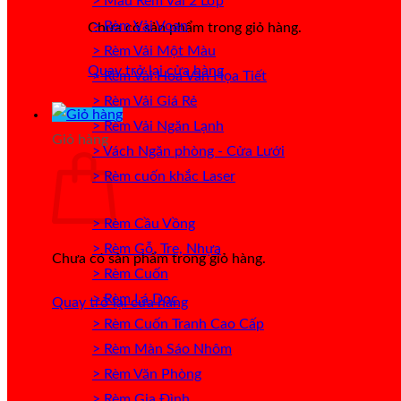
> Mẫu Rèm Vải 2 Lớp
> Rèm Vải Voan
Chưa có sản phẩm trong giỏ hàng.
> Rèm Vải Một Màu
Quay trở lại cửa hàng
> Rèm Vải Hoa Văn Họa Tiết
> Rèm Vải Giá Rẻ
> Rèm Vải Ngăn Lạnh
Giỏ hàng
> Vách Ngăn phòng - Cửa Lưới
> Rèm cuốn khắc Laser
> Rèm Cầu Vồng
> Rèm Gỗ, Tre, Nhựa
Chưa có sản phẩm trong giỏ hàng.
> Rèm Cuốn
> Rèm Lá Dọc
Quay trở lại cửa hàng
> Rèm Cuốn Tranh Cao Cấp
> Rèm Màn Sáo Nhôm
> Rèm Văn Phòng
> Rèm Gia Đình