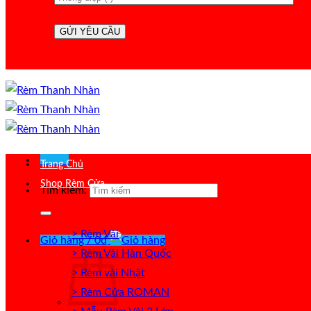
Menu
Trang Chủ
Shop Rèm Cửa
Tìm kiếm:
> Rèm Vải
Giỏ hàng /
0
₫
> Rèm Vải Hàn Quốc
> Rèm vải Nhật
> Rèm Cửa ROMAN