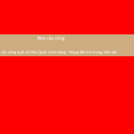
Rèm cầu vồng
cầu vồng xuất xứ Hàn Quốc chính hãng - Mang đến trẻ trung, hiện đại