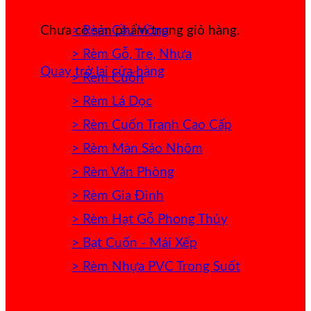
> Rèm Cầu Vồng
Chưa có sản phẩm trong giỏ hàng.
> Rèm Gỗ, Tre, Nhựa
Quay trở lại cửa hàng
> Rèm Cuốn
> Rèm Lá Dọc
> Rèm Cuốn Tranh Cao Cấp
> Rèm Màn Sáo Nhôm
> Rèm Văn Phòng
> Rèm Gia Đình
> Rèm Hạt Gỗ Phong Thủy
> Bạt Cuốn - Mái Xếp
> Rèm Nhựa PVC Trong Suốt