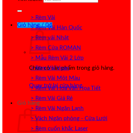
> Rèm Vải
Giỏ hàng /
0
₫
> Rèm Vải Hàn Quốc
> Rèm vải Nhật
> Rèm Cửa ROMAN
> Mẫu Rèm Vải 2 Lớp
> Rèm Vải Voan
Chưa có sản phẩm trong giỏ hàng.
> Rèm Vải Một Màu
Quay trở lại cửa hàng
> Rèm Vải Hoa Văn Họa Tiết
> Rèm Vải Giá Rẻ
Giỏ hàng
> Rèm Vải Ngăn Lạnh
> Vách Ngăn phòng - Cửa Lưới
> Rèm cuốn khắc Laser