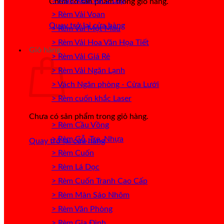
> Mẫu Rèm Vải 2 Lớp
Chưa có sản phẩm trong giỏ hàng.
> Rèm Vải Voan
Quay trở lại cửa hàng
> Rèm Vải Một Màu
> Rèm Vải Hoa Văn Họa Tiết
Giỏ hàng
> Rèm Vải Giá Rẻ
> Rèm Vải Ngăn Lạnh
> Vách Ngăn phòng - Cửa Lưới
> Rèm cuốn khắc Laser
Chưa có sản phẩm trong giỏ hàng.
> Rèm Cầu Vồng
> Rèm Gỗ, Tre, Nhựa
Quay trở lại cửa hàng
> Rèm Cuốn
> Rèm Lá Dọc
> Rèm Cuốn Tranh Cao Cấp
> Rèm Màn Sáo Nhôm
> Rèm Văn Phòng
> Rèm Gia Đình