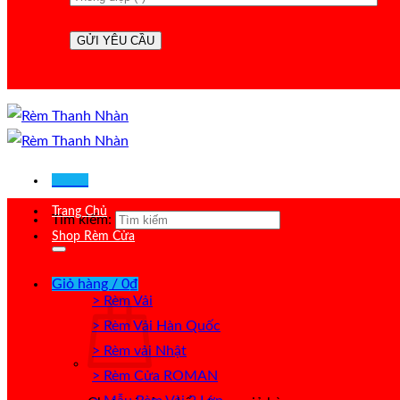
Menu
Trang Chủ
Tìm kiếm:
Shop Rèm Cửa
Giỏ hàng /
0
₫
> Rèm Vải
> Rèm Vải Hàn Quốc
> Rèm vải Nhật
> Rèm Cửa ROMAN