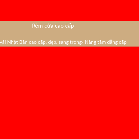
Rèm cửa cao cấp
ải Nhật Bản cao cấp, đẹp, sang trọng- Nâng tầm đẳng cấp