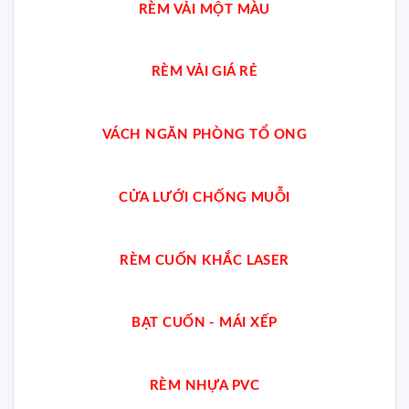
RÈM VẢI MỘT MÀU
RÈM VẢI GIÁ RẺ
VÁCH NGĂN PHÒNG TỔ ONG
CỬA LƯỚI CHỐNG MUỖI
RÈM CUỐN KHẮC LASER
BẠT CUỐN - MÁI XẾP
RÈM NHỰA PVC