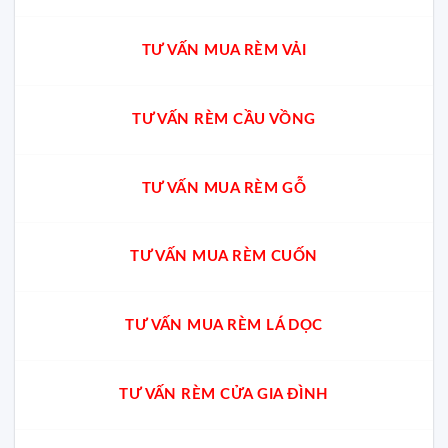
TƯ VẤN MUA RÈM VẢI
TƯ VẤN RÈM CẦU VỒNG
TƯ VẤN MUA RÈM GỖ
TƯ VẤN MUA RÈM CUỐN
TƯ VẤN MUA RÈM LÁ DỌC
TƯ VẤN RÈM CỬA GIA ĐÌNH