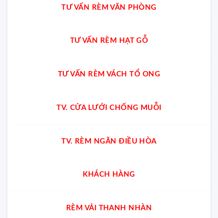
TƯ VẤN RÈM VĂN PHÒNG
TƯ VẤN RÈM HẠT GỖ
TƯ VẤN RÈM VÁCH TỔ ONG
TV. CỬA LƯỚI CHỐNG MUỖI
TV. RÈM NGĂN ĐIỀU HÒA
KHÁCH HÀNG
RÈM VẢI THANH NHÀN