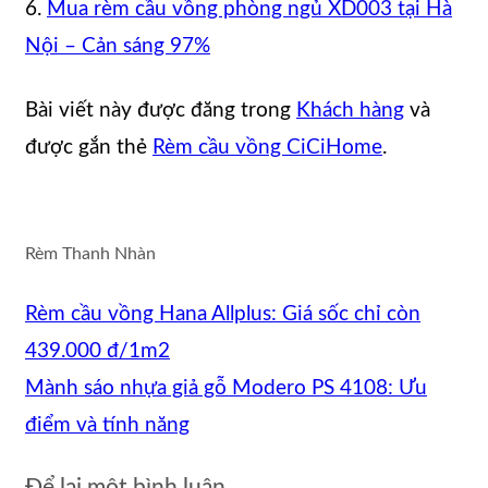
6.
Mua rèm cầu vồng phòng ngủ XD003 tại Hà
Nội – Cản sáng 97%
Bài viết này được đăng trong
Khách hàng
và
được gắn thẻ
Rèm cầu vồng CiCiHome
.
Rèm Thanh Nhàn
Rèm cầu vồng Hana Allplus: Giá sốc chỉ còn
439.000 đ/1m2
Mành sáo nhựa giả gỗ Modero PS 4108: Ưu
điểm và tính năng
Để lại một bình luận