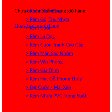
> Rèm Cầu Vồng
Chưa có sản phẩm trong giỏ hàng.
> Rèm Gỗ, Tre, Nhựa
Quay trở lại cửa hàng
> Rèm Cuốn
> Rèm Lá Dọc
> Rèm Cuốn Tranh Cao Cấp
> Rèm Màn Sáo Nhôm
> Rèm Văn Phòng
> Rèm Gia Đình
> Rèm Hạt Gỗ Phong Thủy
> Bạt Cuốn - Mái Xếp
> Rèm Nhựa PVC Trong Suốt