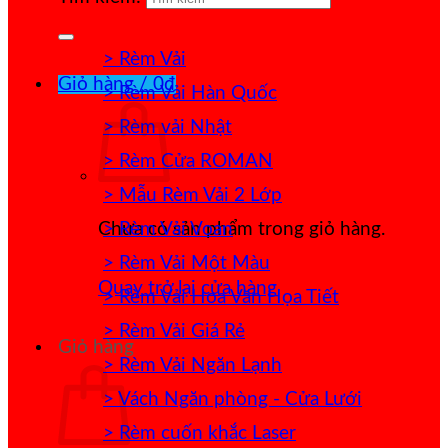
> Rèm Vải
Giỏ hàng /
0
₫
> Rèm Vải Hàn Quốc
> Rèm vải Nhật
> Rèm Cửa ROMAN
> Mẫu Rèm Vải 2 Lớp
> Rèm Vải Voan
Chưa có sản phẩm trong giỏ hàng.
> Rèm Vải Một Màu
Quay trở lại cửa hàng
> Rèm Vải Hoa Văn Họa Tiết
> Rèm Vải Giá Rẻ
Giỏ hàng
> Rèm Vải Ngăn Lạnh
> Vách Ngăn phòng - Cửa Lưới
> Rèm cuốn khắc Laser