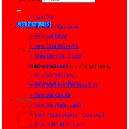
> Rèm Vải
Giỏ hàng /
0
₫
> Rèm Vải Hàn Quốc
> Rèm vải Nhật
> Rèm Cửa ROMAN
> Mẫu Rèm Vải 2 Lớp
> Rèm Vải Voan
Chưa có sản phẩm trong giỏ hàng.
> Rèm Vải Một Màu
Quay trở lại cửa hàng
> Rèm Vải Hoa Văn Họa Tiết
> Rèm Vải Giá Rẻ
Giỏ hàng
> Rèm Vải Ngăn Lạnh
> Vách Ngăn phòng - Cửa Lưới
> Rèm cuốn khắc Laser