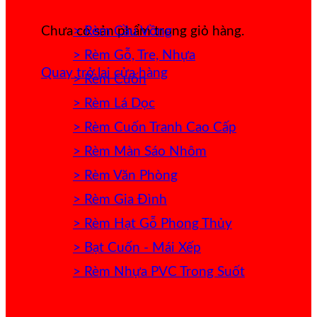
> Rèm Cầu Vồng
Chưa có sản phẩm trong giỏ hàng.
> Rèm Gỗ, Tre, Nhựa
Quay trở lại cửa hàng
> Rèm Cuốn
> Rèm Lá Dọc
> Rèm Cuốn Tranh Cao Cấp
> Rèm Màn Sáo Nhôm
> Rèm Văn Phòng
> Rèm Gia Đình
> Rèm Hạt Gỗ Phong Thủy
> Bạt Cuốn - Mái Xếp
> Rèm Nhựa PVC Trong Suốt