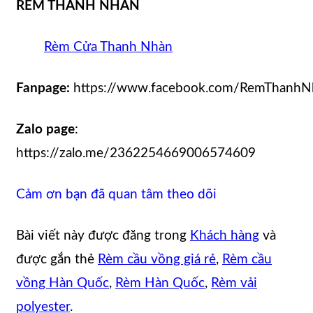
RÈM THANH NHÀN
Rèm Cửa Thanh Nhàn
Fanpage:
https://www.facebook.com/RemThanhN
Zalo page
:
https://zalo.me/2362254669006574609
Cảm ơn bạn đã quan tâm theo dõi
Bài viết này được đăng trong
Khách hàng
và
được gắn thẻ
Rèm cầu vồng giá rẻ
,
Rèm cầu
vồng Hàn Quốc
,
Rèm Hàn Quốc
,
Rèm vải
polyester
.