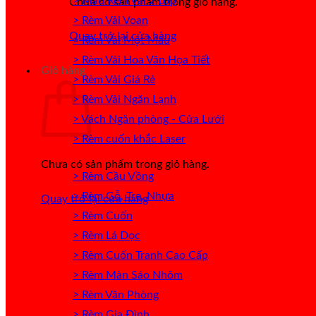
> Mẫu Rèm Vải 2 Lớp
Chưa có sản phẩm trong giỏ hàng.
> Rèm Vải Voan
Quay trở lại cửa hàng
> Rèm Vải Một Màu
> Rèm Vải Hoa Văn Họa Tiết
Giỏ hàng
> Rèm Vải Giá Rẻ
> Rèm Vải Ngăn Lạnh
> Vách Ngăn phòng - Cửa Lưới
> Rèm cuốn khắc Laser
Chưa có sản phẩm trong giỏ hàng.
> Rèm Cầu Vồng
> Rèm Gỗ, Tre, Nhựa
Quay trở lại cửa hàng
> Rèm Cuốn
> Rèm Lá Dọc
> Rèm Cuốn Tranh Cao Cấp
> Rèm Màn Sáo Nhôm
> Rèm Văn Phòng
> Rèm Gia Đình