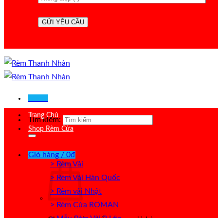
Menu
Trang Chủ
Tìm kiếm:
Shop Rèm Cửa
Giỏ hàng /
0
₫
> Rèm Vải
> Rèm Vải Hàn Quốc
> Rèm vải Nhật
> Rèm Cửa ROMAN