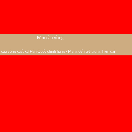
Rèm cầu vồng
cầu vồng xuất xứ Hàn Quốc chính hãng - Mang đến trẻ trung, hiện đại