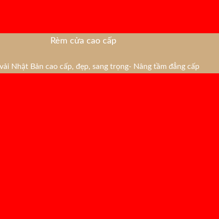
Rèm cửa cao cấp
ải Nhật Bản cao cấp, đẹp, sang trọng- Nâng tầm đẳng cấp