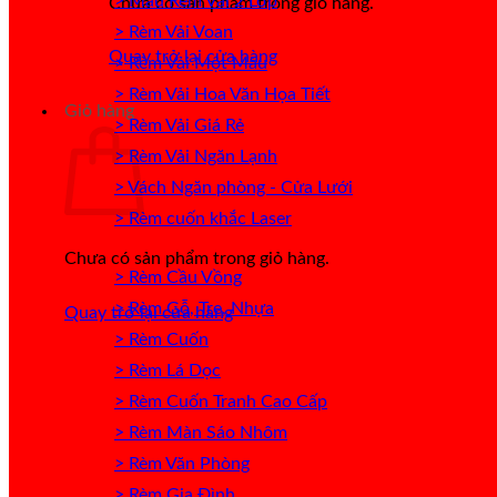
> Mẫu Rèm Vải 2 Lớp
Chưa có sản phẩm trong giỏ hàng.
> Rèm Vải Voan
Quay trở lại cửa hàng
> Rèm Vải Một Màu
> Rèm Vải Hoa Văn Họa Tiết
Giỏ hàng
> Rèm Vải Giá Rẻ
> Rèm Vải Ngăn Lạnh
> Vách Ngăn phòng - Cửa Lưới
> Rèm cuốn khắc Laser
Chưa có sản phẩm trong giỏ hàng.
> Rèm Cầu Vồng
> Rèm Gỗ, Tre, Nhựa
Quay trở lại cửa hàng
> Rèm Cuốn
> Rèm Lá Dọc
> Rèm Cuốn Tranh Cao Cấp
> Rèm Màn Sáo Nhôm
> Rèm Văn Phòng
> Rèm Gia Đình