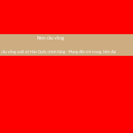
Rèm cầu vồng
cầu vồng xuất xứ Hàn Quốc chính hãng - Mang đến trẻ trung, hiện đại