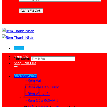
Menu
Trang Chủ
Tìm kiếm:
Shop Rèm Cửa
Giỏ hàng /
0
₫
> Rèm Vải
> Rèm Vải Hàn Quốc
> Rèm vải Nhật
> Rèm Cửa ROMAN