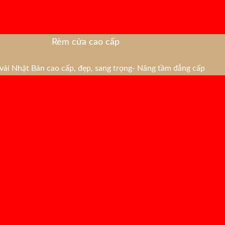
Rèm cửa cao cấp
ải Nhật Bản cao cấp, đẹp, sang trọng- Nâng tầm đẳng cấp