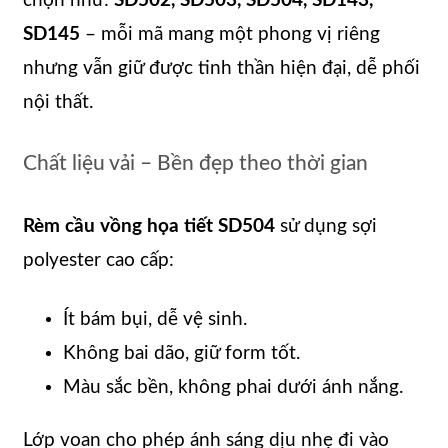
chọn như:
SD502, SD503, SD504, SD143,
SD145
– mỗi mã mang một phong vị riêng
nhưng vẫn giữ được tinh thần hiện đại, dễ phối
nội thất.
Chất liệu vải – Bền đẹp theo thời gian
Rèm cầu vồng họa tiết SD504
sử dụng sợi
polyester cao cấp:
Ít bám bụi, dễ vệ sinh.
Không bai dão, giữ form tốt.
Màu sắc bền, không phai dưới ánh nắng.
Lớp voan cho phép ánh sáng dịu nhẹ đi vào