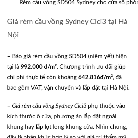
Rèm cầu vồng SD504 Sydney cho cửa sổ phòn
Giá rèm cầu vồng Sydney Cici3 tại Hà
Nội
– Báo giá rèm cầu vồng SD504 (niêm yết) hiện
tại là
992.000 đ/m²
. Chương trình ưu đãi giúp
chi phí thực tế còn khoảng
642.816đ/m²
, đã
bao gồm VAT, vận chuyển và lắp đặt tại Hà Nội.
–
Giá rèm cầu vồng Sydney Cici3
phụ thuộc vào
kích thước ô cửa, phương án lắp đặt ngoài
khung hay lắp lọt long khung cửa. Nhìn chung,
đây là phân khúc hợp lý so với giá trị thẩm mỹ