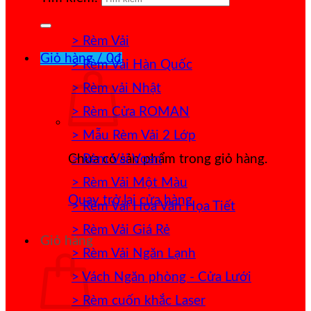
> Rèm Vải
Giỏ hàng /
0
₫
> Rèm Vải Hàn Quốc
> Rèm vải Nhật
> Rèm Cửa ROMAN
> Mẫu Rèm Vải 2 Lớp
> Rèm Vải Voan
Chưa có sản phẩm trong giỏ hàng.
> Rèm Vải Một Màu
Quay trở lại cửa hàng
> Rèm Vải Hoa Văn Họa Tiết
> Rèm Vải Giá Rẻ
Giỏ hàng
> Rèm Vải Ngăn Lạnh
> Vách Ngăn phòng - Cửa Lưới
> Rèm cuốn khắc Laser