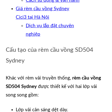
Cách sử dụng & vận hành
Giá rèm cầu vồng Sydney
Cici3 tại Hà Nội
Dịch vụ lắp đặt chuyên
nghiệp
Cấu tạo của rèm cầu vồng SD504
Sydney
Khác với rèm vải truyền thống,
rèm cầu vồng
SD504 Sydney
được thiết kế với hai lớp vải
song song gồm:
Lớp vải cản sáng dệt dày.