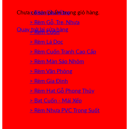
> Rèm Cầu Vồng
Chưa có sản phẩm trong giỏ hàng.
> Rèm Gỗ, Tre, Nhựa
Quay trở lại cửa hàng
> Rèm Cuốn
> Rèm Lá Dọc
> Rèm Cuốn Tranh Cao Cấp
> Rèm Màn Sáo Nhôm
> Rèm Văn Phòng
> Rèm Gia Đình
> Rèm Hạt Gỗ Phong Thủy
> Bạt Cuốn - Mái Xếp
> Rèm Nhựa PVC Trong Suốt