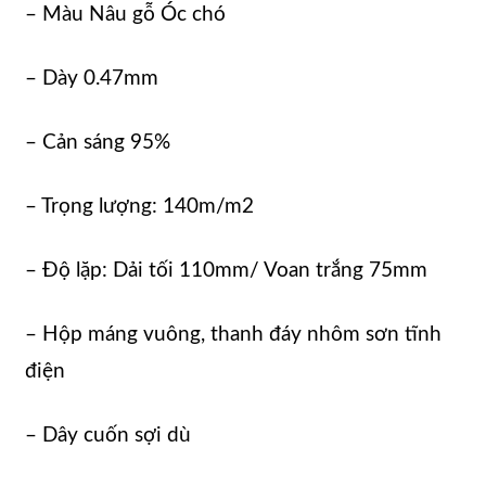
– Màu Nâu gỗ Óc chó
– Dày 0.47mm
– Cản sáng 95%
– Trọng lượng: 140m/m2
– Độ lặp: Dải tối 110mm/ Voan trắng 75mm
– Hộp máng vuông, thanh đáy nhôm sơn tĩnh
điện
– Dây cuốn sợi dù