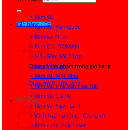
> Rèm Vải
Giỏ hàng /
0
₫
> Rèm Vải Hàn Quốc
> Rèm vải Nhật
> Rèm Cửa ROMAN
> Mẫu Rèm Vải 2 Lớp
> Rèm Vải Voan
Chưa có sản phẩm trong giỏ hàng.
> Rèm Vải Một Màu
Quay trở lại cửa hàng
> Rèm Vải Hoa Văn Họa Tiết
> Rèm Vải Giá Rẻ
Giỏ hàng
> Rèm Vải Ngăn Lạnh
> Vách Ngăn phòng - Cửa Lưới
> Rèm cuốn khắc Laser