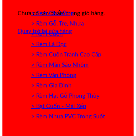
> Rèm Cầu Vồng
Chưa có sản phẩm trong giỏ hàng.
> Rèm Gỗ, Tre, Nhựa
Quay trở lại cửa hàng
> Rèm Cuốn
> Rèm Lá Dọc
> Rèm Cuốn Tranh Cao Cấp
> Rèm Màn Sáo Nhôm
> Rèm Văn Phòng
> Rèm Gia Đình
> Rèm Hạt Gỗ Phong Thủy
> Bạt Cuốn - Mái Xếp
> Rèm Nhựa PVC Trong Suốt