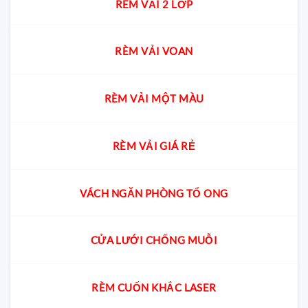
RÈM VẢI 2 LỚP
RÈM VẢI VOAN
RÈM VẢI MỘT MÀU
RÈM VẢI GIÁ RẺ
VÁCH NGĂN PHÒNG TỔ ONG
CỬA LƯỚI CHỐNG MUỖI
RÈM CUỐN KHẮC LASER