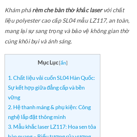
Khám phá
rèm che bàn thờ khắc laser
với chất
liệu polyester cao cấp SL04 mẫu LZ117, an toàn,
mang lại sự sang trọng và bảo vệ không gian thờ
cúng khỏi bụi và ánh sáng.
Mục Lục
[
ẩn
]
1. Chất liệu vải cuốn SL04 Hàn Quốc:
Sự kết hợp giữa đẳng cấp và bền
vững
2. Hệ thanh máng & phụ kiện: Công
nghệ lắp đặt thông minh
3. Mẫu khắc laser LZ117: Hoa sen tỏa
hào quang – Biểu tượng của vượng