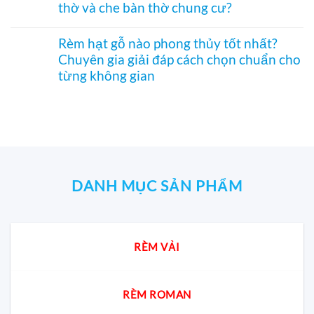
thờ và che bàn thờ chung cư?
Á
ngăn
luận
hình
Đông
phòng
ở
Hoa
Không
độc
bếp
Rèm
Sen
có
đáo,
và
tổ
Rèm hạt gỗ nào phong thủy tốt nhất?
phối
bình
mộc
hành
ong
Pơ
Chuyên gia giải đáp cách chọn chuẩn cho
luận
mạc
lang
ngăn
Mu
ở
và
từng không gian
–
điều
sang
Rèm
nghệ
Hệ
hòa
trọng,
hạt
Không
thuật
CiCi-
SF332
chuẩn
gỗ
có
27mm
–
phong
nào
bình
nhôm
Vách
thủy
giá
luận
nâu
CiCi-
rẻ
ở
sang
27mm,
nhất
Rèm
trọng
mở
cho
hạt
1
phòng
gỗ
bên
thờ
nào
DANH MỤC SẢN PHẨM
cho
và
phong
phòng
che
thủy
Khách
bàn
tốt
&
thờ
nhất?
Bếp
chung
Chuyên
RÈM VẢI
cư?
gia
giải
đáp
cách
chọn
RÈM ROMAN
chuẩn