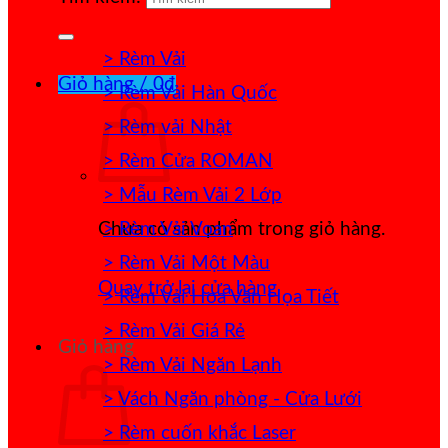
> Rèm Vải
Giỏ hàng /
0
₫
> Rèm Vải Hàn Quốc
> Rèm vải Nhật
> Rèm Cửa ROMAN
> Mẫu Rèm Vải 2 Lớp
> Rèm Vải Voan
Chưa có sản phẩm trong giỏ hàng.
> Rèm Vải Một Màu
Quay trở lại cửa hàng
> Rèm Vải Hoa Văn Họa Tiết
> Rèm Vải Giá Rẻ
Giỏ hàng
> Rèm Vải Ngăn Lạnh
> Vách Ngăn phòng - Cửa Lưới
> Rèm cuốn khắc Laser