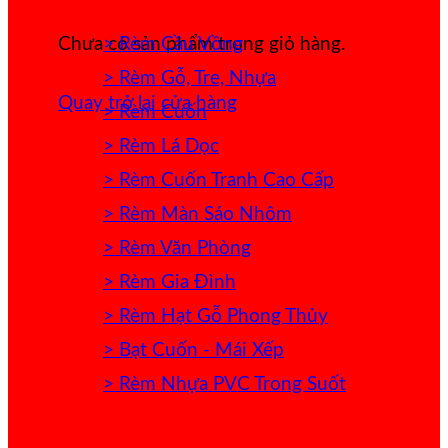
> Rèm Cầu Vồng
Chưa có sản phẩm trong giỏ hàng.
> Rèm Gỗ, Tre, Nhựa
Quay trở lại cửa hàng
> Rèm Cuốn
> Rèm Lá Dọc
> Rèm Cuốn Tranh Cao Cấp
> Rèm Màn Sáo Nhôm
> Rèm Văn Phòng
> Rèm Gia Đình
> Rèm Hạt Gỗ Phong Thủy
> Bạt Cuốn - Mái Xếp
> Rèm Nhựa PVC Trong Suốt