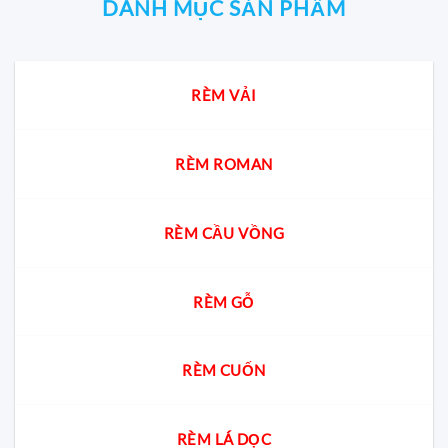
thờ
nào
DANH MỤC SẢN PHẨM
cho
và
phong
phòng
che
thủy
Khách
bàn
tốt
&
thờ
nhất?
Bếp
chung
Chuyên
RÈM VẢI
cư?
gia
giải
đáp
cách
chọn
RÈM ROMAN
chuẩn
cho
từng
không
RÈM CẦU VỒNG
gian
RÈM GỖ
RÈM CUỐN
RÈM LÁ DỌC