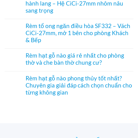
bụi
hành lang – Hệ CiCi-27mm nhôm nâu
luận
cho
treo
và
ở
cửa
sang trọng
cửa
tiết
Rèm
đi
ra
kiệm
tre
Không
nhỏ
vào
điều
trúc
có
phòng
Rèm tổ ong ngăn điều hòa SF332 – Vách
hòa
in
bình
thờ
hiệu
CiCi-27mm, mở 1 bên cho phòng Khách
tranh
luận
–
quả
–
ở
& Bếp
Mành
Giải
Vách
hạt
pháp
tổ
Không
gỗ
trang
ong
có
Bách
Rèm hạt gỗ nào giá rẻ nhất cho phòng
trí
SF336
bình
Xanh
thờ và che bàn thờ chung cư?
Á
ngăn
luận
hình
Đông
phòng
ở
Hoa
Không
độc
bếp
Rèm
Sen
có
đáo,
và
tổ
Rèm hạt gỗ nào phong thủy tốt nhất?
phối
bình
mộc
hành
ong
Pơ
Chuyên gia giải đáp cách chọn chuẩn cho
luận
mạc
lang
ngăn
Mu
ở
và
từng không gian
–
điều
sang
Rèm
nghệ
Hệ
hòa
trọng,
hạt
Không
thuật
CiCi-
SF332
chuẩn
gỗ
có
27mm
–
phong
nào
bình
nhôm
Vách
thủy
giá
luận
nâu
CiCi-
rẻ
ở
sang
27mm,
nhất
Rèm
trọng
mở
cho
hạt
1
phòng
gỗ
bên