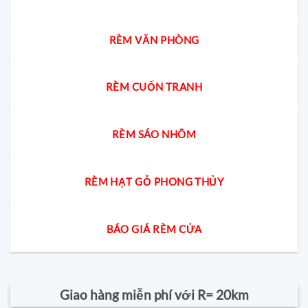
RÈM VĂN PHÒNG
RÈM CUỐN TRANH
RÈM SÁO NHÔM
RÈM HẠT GỖ PHONG THỦY
BÁO GIÁ RÈM CỬA
Giao hàng miễn phí với R= 20km