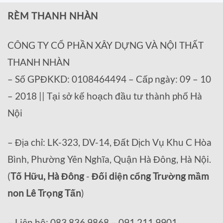
RÈM THANH NHÀN
CÔNG TY CỔ PHẦN XÂY DỰNG VÀ NỘI THẤT
THANH NHÀN
– Số GPĐKKD: 0108464494 – Cấp ngày: 09 – 10
– 2018 || Tại sở kế hoạch đầu tư thành phố Hà
Nội
– Địa chỉ: LK-323, DV-14, Đất Dịch Vụ Khu C Hòa
Bình, Phường Yên Nghĩa, Quận Hà Đông, Hà Nội.
(
Tố Hữu, Hà Đông
-
Đối diện cổng Trường mầm
non Lê Trọng Tấn
)
– Liên hệ: 083.836.9868 – 091.211.9901