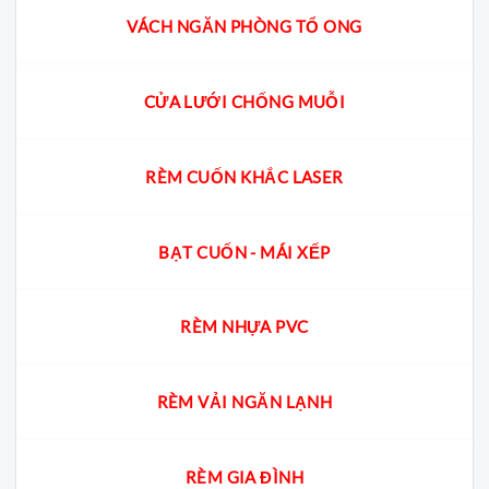
VÁCH NGĂN PHÒNG TỔ ONG
CỬA LƯỚI CHỐNG MUỖI
RÈM CUỐN KHẮC LASER
BẠT CUỐN - MÁI XẾP
RÈM NHỰA PVC
RÈM VẢI NGĂN LẠNH
RÈM GIA ĐÌNH