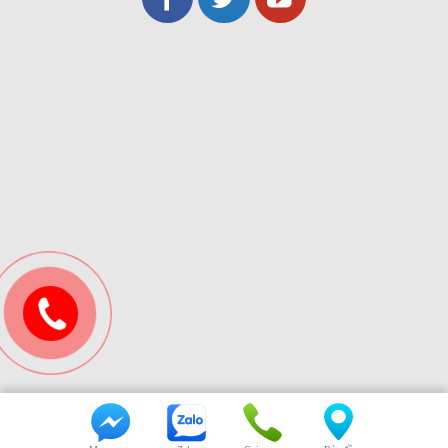
© 2015 - Thiết kế bởi -
remthanhnhan.com