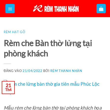
Bỏ
qua
nội
dung
RÈM HẠT GỖ
Rèm che Bàn thờ lửng tại
phòng khách
ĐĂNG VÀO
21/04/2022
BỞI
RÈM THANH NHÀN
21
Th4
Mẫu rèm che lửng bàn thờ tại phòng khách họa