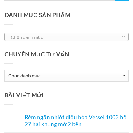
DANH MỤC SẢN PHẨM
Chọn danh mục
CHUYÊN MỤC TƯ VẤN
Chuyên
Mục
Tư
BÀI VIẾT MỚI
Vấn
Rèm ngăn nhiệt điều hòa Vessel 1003 hệ
27 hai khung mở 2 bên
Không