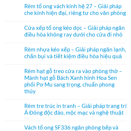
có
Rèm tổ ong vách kính hệ 27 – Giải pháp
bình
che kính hiện đại, riêng tư cho văn phòng
luận
ở
Không
Rèm
có
ngăn
Cửa xếp tổ ong kéo dọc – Giải pháp ngăn
bình
nhiệt
điều hòa không ray dưới cho cửa đi nhỏ
luận
điều
ở
hòa
Không
Rèm
Vessel
có
tổ
Rèm nhựa kéo xếp – Giải pháp ngăn lạnh,
1003
bình
ong
hệ
chắn bụi và tiết kiệm điều hòa hiệu quả
luận
vách
27
ở
kính
Không
hai
Cửa
hệ
có
khung
xếp
Rèm hạt gỗ treo cửa ra vào phòng thờ –
27
bình
mở
tổ
–
Mành hạt gỗ Bách Xanh hình Hoa Sen
luận
2
ong
Giải
ở
bên
kéo
phối Pơ Mu sang trọng, chuẩn phong
pháp
Rèm
dọc
che
thủy
nhựa
–
kính
kéo
Giải
Không
hiện
xếp
pháp
có
đại,
Rèm tre trúc in tranh – Giải pháp trang trí
–
ngăn
bình
riêng
Giải
điều
Á Đông độc đáo, mộc mạc và nghệ thuật
luận
tư
pháp
hòa
ở
cho
ngăn
Không
không
Rèm
văn
lạnh,
có
ray
hạt
Vách tổ ong SF336 ngăn phòng bếp và
phòng
chắn
bình
dưới
gỗ