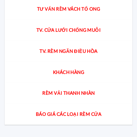
TƯ VẤN RÈM VÁCH TỔ ONG
TV. CỬA LƯỚI CHỐNG MUỖI
TV. RÈM NGĂN ĐIỀU HÒA
KHÁCH HÀNG
RÈM VẢI THANH NHÀN
BÁO GIÁ CÁC LOẠI RÈM CỬA