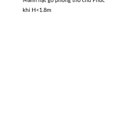
Mành hạt gỗ phòng thờ chữ Phúc
khi H<1.8m