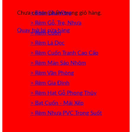
> Rèm Cầu Vồng
Chưa có sản phẩm trong giỏ hàng.
> Rèm Gỗ, Tre, Nhựa
Quay trở lại cửa hàng
> Rèm Cuốn
> Rèm Lá Dọc
> Rèm Cuốn Tranh Cao Cấp
> Rèm Màn Sáo Nhôm
> Rèm Văn Phòng
> Rèm Gia Đình
> Rèm Hạt Gỗ Phong Thủy
> Bạt Cuốn - Mái Xếp
> Rèm Nhựa PVC Trong Suốt