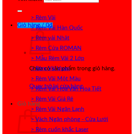
> Rèm Vải
Giỏ hàng /
0
₫
> Rèm Vải Hàn Quốc
> Rèm vải Nhật
> Rèm Cửa ROMAN
> Mẫu Rèm Vải 2 Lớp
> Rèm Vải Voan
Chưa có sản phẩm trong giỏ hàng.
> Rèm Vải Một Màu
Quay trở lại cửa hàng
> Rèm Vải Hoa Văn Họa Tiết
> Rèm Vải Giá Rẻ
Giỏ hàng
> Rèm Vải Ngăn Lạnh
> Vách Ngăn phòng - Cửa Lưới
> Rèm cuốn khắc Laser