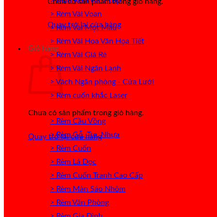
> Mẫu Rèm Vải 2 Lớp
Chưa có sản phẩm trong giỏ hàng.
> Rèm Vải Voan
Quay trở lại cửa hàng
> Rèm Vải Một Màu
> Rèm Vải Hoa Văn Họa Tiết
Giỏ hàng
> Rèm Vải Giá Rẻ
> Rèm Vải Ngăn Lạnh
> Vách Ngăn phòng - Cửa Lưới
> Rèm cuốn khắc Laser
Chưa có sản phẩm trong giỏ hàng.
> Rèm Cầu Vồng
> Rèm Gỗ, Tre, Nhựa
Quay trở lại cửa hàng
> Rèm Cuốn
> Rèm Lá Dọc
> Rèm Cuốn Tranh Cao Cấp
> Rèm Màn Sáo Nhôm
> Rèm Văn Phòng
> Rèm Gia Đình