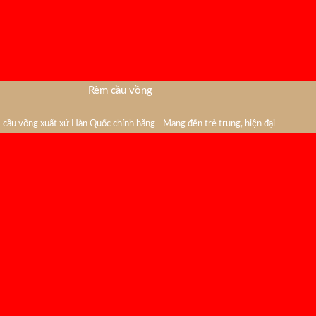
Rèm cầu vồng
cầu vồng xuất xứ Hàn Quốc chính hãng - Mang đến trẻ trung, hiện đại