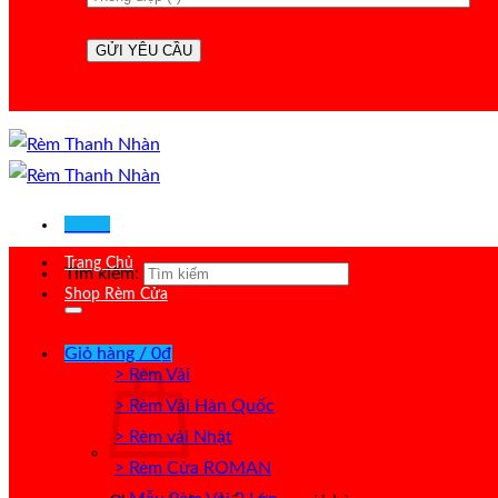
Menu
Trang Chủ
Tìm kiếm:
Shop Rèm Cửa
Giỏ hàng /
0
₫
> Rèm Vải
> Rèm Vải Hàn Quốc
> Rèm vải Nhật
> Rèm Cửa ROMAN