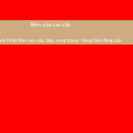
Rèm cửa cao cấp
ải Nhật Bản cao cấp, đẹp, sang trọng- Nâng tầm đẳng cấp