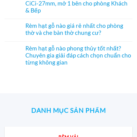
hiệu
CiCi-27mm, mở 1 bên cho phòng Khách
tranh
luận
–
quả
–
ở
& Bếp
Mành
Giải
Vách
hạt
pháp
tổ
Không
gỗ
trang
ong
có
Bách
Rèm hạt gỗ nào giá rẻ nhất cho phòng
trí
SF336
bình
Xanh
thờ và che bàn thờ chung cư?
Á
ngăn
luận
hình
Đông
phòng
ở
Hoa
Không
độc
bếp
Rèm
Sen
có
đáo,
và
tổ
Rèm hạt gỗ nào phong thủy tốt nhất?
phối
bình
mộc
hành
ong
Pơ
Chuyên gia giải đáp cách chọn chuẩn cho
luận
mạc
lang
ngăn
Mu
ở
và
từng không gian
–
điều
sang
Rèm
nghệ
Hệ
hòa
trọng,
hạt
Không
thuật
CiCi-
SF332
chuẩn
gỗ
có
27mm
–
phong
nào
bình
nhôm
Vách
thủy
giá
luận
nâu
CiCi-
rẻ
ở
sang
27mm,
nhất
Rèm
trọng
mở
cho
hạt
1
phòng
gỗ
bên
thờ
nào
DANH MỤC SẢN PHẨM
cho
và
phong
phòng
che
thủy
Khách
bàn
tốt
&
thờ
nhất?
Bếp
chung
Chuyên
RÈM VẢI