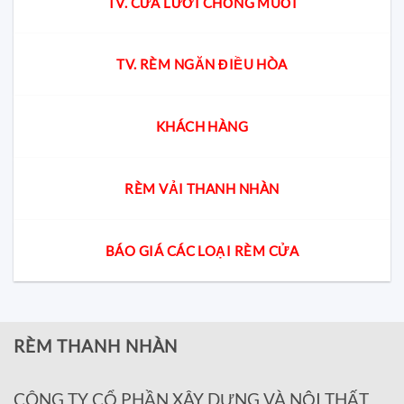
TV. CỬA LƯỚI CHỐNG MUỖI
TV. RÈM NGĂN ĐIỀU HÒA
KHÁCH HÀNG
RÈM VẢI THANH NHÀN
BÁO GIÁ CÁC LOẠI RÈM CỬA
RÈM THANH NHÀN
CÔNG TY CỔ PHẦN XÂY DỰNG VÀ NỘI THẤT