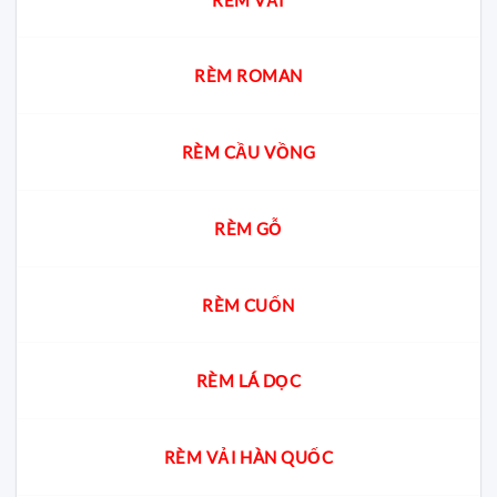
cư?
gia
giải
đáp
cách
chọn
RÈM ROMAN
chuẩn
cho
từng
không
RÈM CẦU VỒNG
gian
RÈM GỖ
RÈM CUỐN
RÈM LÁ DỌC
RÈM VẢI HÀN QUỐC