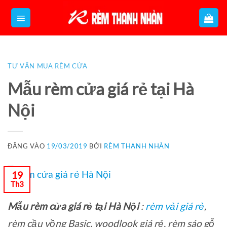
Bỏ
qua
nội
dung
TƯ VẤN MUA RÈM CỬA
Mẫu rèm cửa giá rẻ tại Hà
Nội
ĐĂNG VÀO
19/03/2019
BỞI
RÈM THANH NHÀN
19
Th3
Mẫu rèm cửa giá rẻ tại Hà Nội
:
rèm vải giá rẻ
,
rèm cầu vồng Basic, woodlook giá rẻ, rèm sáo gỗ