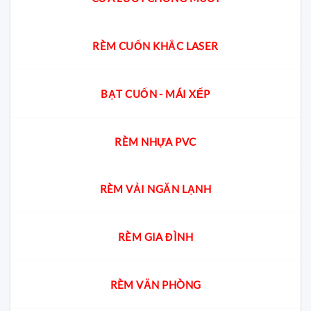
RÈM CUỐN KHẮC LASER
BẠT CUỐN - MÁI XẾP
RÈM NHỰA PVC
RÈM VẢI NGĂN LẠNH
RÈM GIA ĐÌNH
RÈM VĂN PHÒNG