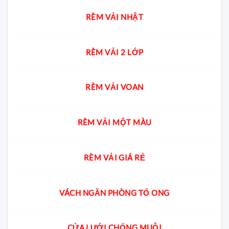
RÈM VẢI NHẬT
RÈM VẢI 2 LỚP
RÈM VẢI VOAN
RÈM VẢI MỘT MÀU
RÈM VẢI GIÁ RẺ
VÁCH NGĂN PHÒNG TỔ ONG
CỬA LƯỚI CHỐNG MUỖI