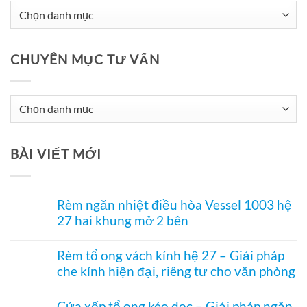
CHUYÊN MỤC TƯ VẤN
Chuyên
Mục
Tư
BÀI VIẾT MỚI
Vấn
Rèm ngăn nhiệt điều hòa Vessel 1003 hệ
27 hai khung mở 2 bên
Không
có
Rèm tổ ong vách kính hệ 27 – Giải pháp
bình
che kính hiện đại, riêng tư cho văn phòng
luận
ở
Không
Rèm
có
ngăn
Cửa xếp tổ ong kéo dọc – Giải pháp ngăn