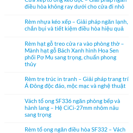
bình
nhiệt
điều hòa không ray dưới cho cửa đi nhỏ
luận
điều
ở
hòa
Không
Rèm
Vessel
có
tổ
Rèm nhựa kéo xếp – Giải pháp ngăn lạnh,
1003
bình
ong
hệ
chắn bụi và tiết kiệm điều hòa hiệu quả
luận
vách
27
ở
kính
Không
hai
Cửa
hệ
có
khung
xếp
Rèm hạt gỗ treo cửa ra vào phòng thờ –
27
bình
mở
tổ
–
Mành hạt gỗ Bách Xanh hình Hoa Sen
luận
2
ong
Giải
ở
bên
kéo
phối Pơ Mu sang trọng, chuẩn phong
pháp
Rèm
dọc
che
thủy
nhựa
–
kính
kéo
Giải
Không
hiện
xếp
pháp
có
đại,
Rèm tre trúc in tranh – Giải pháp trang trí
–
ngăn
bình
riêng
Giải
điều
Á Đông độc đáo, mộc mạc và nghệ thuật
luận
tư
pháp
hòa
ở
cho
ngăn
Không
không
Rèm
văn
lạnh,
có
ray
hạt
Vách tổ ong SF336 ngăn phòng bếp và
phòng
chắn
bình
dưới
gỗ
bụi
hành lang – Hệ CiCi-27mm nhôm nâu
luận
cho
treo
và
ở
cửa
sang trọng
cửa
tiết
Rèm
đi
ra
kiệm
tre
Không
nhỏ
vào
điều
trúc
có
phòng
Rèm tổ ong ngăn điều hòa SF332 – Vách
hòa
in
bình
thờ