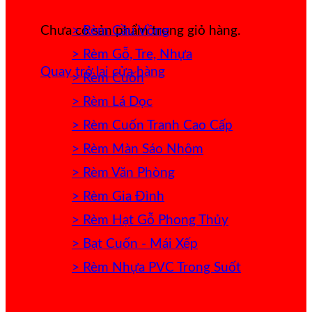
> Rèm Cầu Vồng
Chưa có sản phẩm trong giỏ hàng.
> Rèm Gỗ, Tre, Nhựa
Quay trở lại cửa hàng
> Rèm Cuốn
> Rèm Lá Dọc
> Rèm Cuốn Tranh Cao Cấp
> Rèm Màn Sáo Nhôm
> Rèm Văn Phòng
> Rèm Gia Đình
> Rèm Hạt Gỗ Phong Thủy
> Bạt Cuốn - Mái Xếp
> Rèm Nhựa PVC Trong Suốt