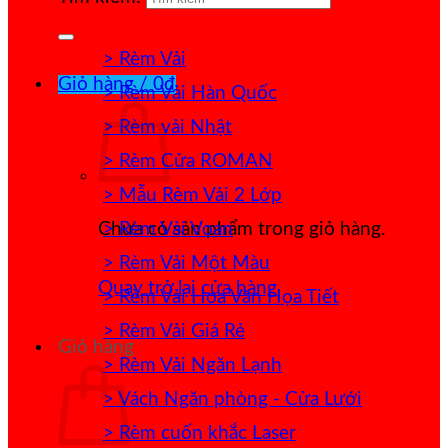
> Rèm Vải
Giỏ hàng /
0
₫
> Rèm Vải Hàn Quốc
> Rèm vải Nhật
> Rèm Cửa ROMAN
> Mẫu Rèm Vải 2 Lớp
> Rèm Vải Voan
Chưa có sản phẩm trong giỏ hàng.
> Rèm Vải Một Màu
Quay trở lại cửa hàng
> Rèm Vải Hoa Văn Họa Tiết
> Rèm Vải Giá Rẻ
Giỏ hàng
> Rèm Vải Ngăn Lạnh
> Vách Ngăn phòng - Cửa Lưới
> Rèm cuốn khắc Laser