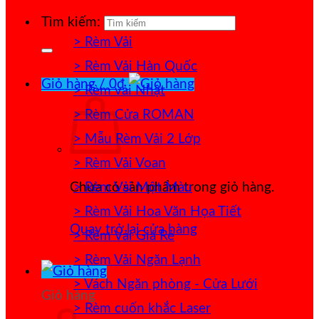
Tìm kiếm:
> Rèm Vải
> Rèm Vải Hàn Quốc
Giỏ hàng /
0
₫
> Rèm vải Nhật
> Rèm Cửa ROMAN
> Mẫu Rèm Vải 2 Lớp
> Rèm Vải Voan
> Rèm Vải Một Màu
Chưa có sản phẩm trong giỏ hàng.
> Rèm Vải Hoa Văn Họa Tiết
Quay trở lại cửa hàng
> Rèm Vải Giá Rẻ
> Rèm Vải Ngăn Lạnh
> Vách Ngăn phòng - Cửa Lưới
Giỏ hàng
> Rèm cuốn khắc Laser