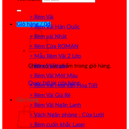
> Rèm Vải
Giỏ hàng /
0
₫
> Rèm Vải Hàn Quốc
> Rèm vải Nhật
> Rèm Cửa ROMAN
> Mẫu Rèm Vải 2 Lớp
> Rèm Vải Voan
Chưa có sản phẩm trong giỏ hàng.
> Rèm Vải Một Màu
Quay trở lại cửa hàng
> Rèm Vải Hoa Văn Họa Tiết
> Rèm Vải Giá Rẻ
Giỏ hàng
> Rèm Vải Ngăn Lạnh
> Vách Ngăn phòng - Cửa Lưới
> Rèm cuốn khắc Laser