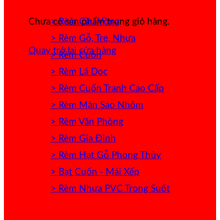
> Rèm Cầu Vồng
Chưa có sản phẩm trong giỏ hàng.
> Rèm Gỗ, Tre, Nhựa
Quay trở lại cửa hàng
> Rèm Cuốn
> Rèm Lá Dọc
> Rèm Cuốn Tranh Cao Cấp
> Rèm Màn Sáo Nhôm
> Rèm Văn Phòng
> Rèm Gia Đình
> Rèm Hạt Gỗ Phong Thủy
> Bạt Cuốn - Mái Xếp
> Rèm Nhựa PVC Trong Suốt