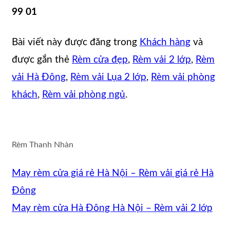
99 01
Bài viết này được đăng trong
Khách hàng
và
được gắn thẻ
Rèm cửa đẹp
,
Rèm vải 2 lớp
,
Rèm
vải Hà Đông
,
Rèm vải Lụa 2 lớp
,
Rèm vải phòng
khách
,
Rèm vải phòng ngủ
.
Rèm Thanh Nhàn
May rèm cửa giá rẻ Hà Nội – Rèm vải giá rẻ Hà
Đông
May rèm cửa Hà Đông Hà Nội – Rèm vải 2 lớp