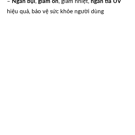
–
Ngăn bụi
,
giảm ồn
, giảm nhiệt,
ngăn tia UV
hiệu quả, bảo vệ sức khỏe người dùng