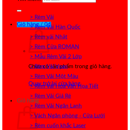
> Rèm Vải
Giỏ hàng /
0
₫
> Rèm Vải Hàn Quốc
> Rèm vải Nhật
> Rèm Cửa ROMAN
> Mẫu Rèm Vải 2 Lớp
> Rèm Vải Voan
Chưa có sản phẩm trong giỏ hàng.
> Rèm Vải Một Màu
Quay trở lại cửa hàng
> Rèm Vải Hoa Văn Họa Tiết
> Rèm Vải Giá Rẻ
Giỏ hàng
> Rèm Vải Ngăn Lạnh
> Vách Ngăn phòng - Cửa Lưới
> Rèm cuốn khắc Laser