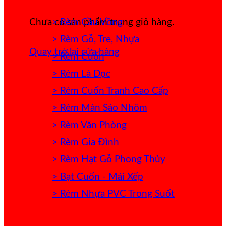
> Rèm Cầu Vồng
Chưa có sản phẩm trong giỏ hàng.
> Rèm Gỗ, Tre, Nhựa
Quay trở lại cửa hàng
> Rèm Cuốn
> Rèm Lá Dọc
> Rèm Cuốn Tranh Cao Cấp
> Rèm Màn Sáo Nhôm
> Rèm Văn Phòng
> Rèm Gia Đình
> Rèm Hạt Gỗ Phong Thủy
> Bạt Cuốn - Mái Xếp
> Rèm Nhựa PVC Trong Suốt