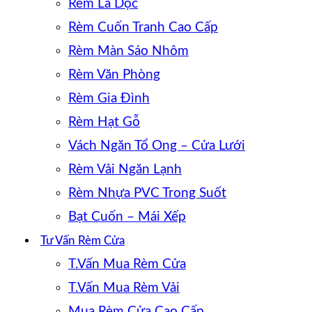
Rèm Lá Dọc
Rèm Cuốn Tranh Cao Cấp
Rèm Màn Sáo Nhôm
Rèm Văn Phòng
Rèm Gia Đình
Rèm Hạt Gỗ
Vách Ngăn Tổ Ong – Cửa Lưới
Rèm Vải Ngăn Lạnh
Rèm Nhựa PVC Trong Suốt
Bạt Cuốn – Mái Xếp
Tư Vấn Rèm Cửa
T.Vấn Mua Rèm Cửa
T.Vấn Mua Rèm Vải
Mua Rèm Cửa Cao Cấp