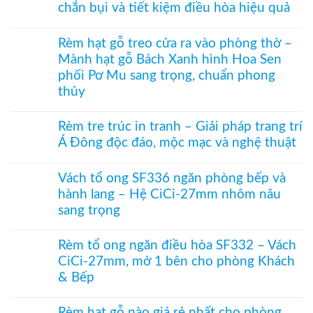
hệ
chắn bụi và tiết kiệm điều hòa hiệu quả
luận
vách
27
ở
kính
Không
hai
Cửa
hệ
có
khung
xếp
Rèm hạt gỗ treo cửa ra vào phòng thờ –
27
bình
mở
tổ
–
Mành hạt gỗ Bách Xanh hình Hoa Sen
luận
2
ong
Giải
ở
bên
kéo
phối Pơ Mu sang trọng, chuẩn phong
pháp
Rèm
dọc
che
thủy
nhựa
–
kính
kéo
Giải
Không
hiện
xếp
pháp
có
đại,
–
Rèm tre trúc in tranh – Giải pháp trang trí
ngăn
bình
riêng
Giải
điều
Á Đông độc đáo, mộc mạc và nghệ thuật
luận
tư
pháp
hòa
ở
cho
ngăn
Không
không
Rèm
văn
lạnh,
có
ray
hạt
Vách tổ ong SF336 ngăn phòng bếp và
phòng
chắn
bình
dưới
gỗ
bụi
hành lang – Hệ CiCi-27mm nhôm nâu
luận
cho
treo
và
ở
cửa
cửa
sang trọng
tiết
Rèm
đi
ra
kiệm
tre
Không
nhỏ
vào
điều
trúc
có
phòng
Rèm tổ ong ngăn điều hòa SF332 – Vách
hòa
in
bình
thờ
hiệu
tranh
CiCi-27mm, mở 1 bên cho phòng Khách
luận
–
quả
–
ở
Mành
& Bếp
Giải
Vách
hạt
pháp
tổ
Không
gỗ
trang
ong
có
Bách
Rèm hạt gỗ nào giá rẻ nhất cho phòng