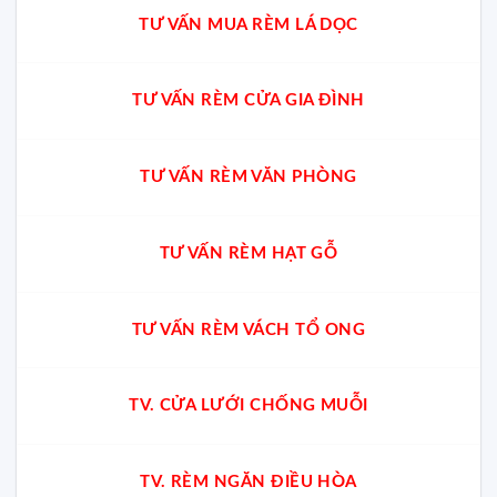
TƯ VẤN MUA RÈM LÁ DỌC
TƯ VẤN RÈM CỬA GIA ĐÌNH
TƯ VẤN RÈM VĂN PHÒNG
TƯ VẤN RÈM HẠT GỖ
TƯ VẤN RÈM VÁCH TỔ ONG
TV. CỬA LƯỚI CHỐNG MUỖI
TV. RÈM NGĂN ĐIỀU HÒA