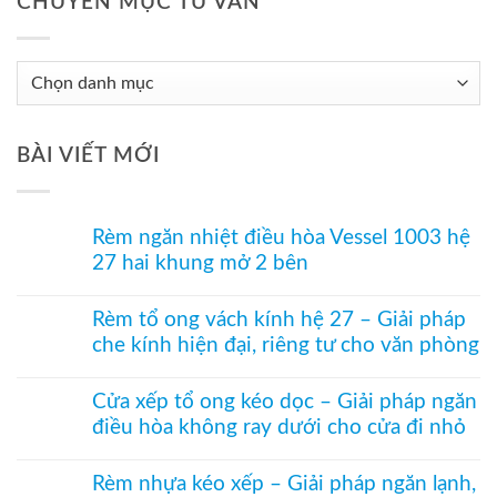
CHUYÊN MỤC TƯ VẤN
Chuyên
Mục
Tư
BÀI VIẾT MỚI
Vấn
Rèm ngăn nhiệt điều hòa Vessel 1003 hệ
27 hai khung mở 2 bên
Không
có
Rèm tổ ong vách kính hệ 27 – Giải pháp
bình
che kính hiện đại, riêng tư cho văn phòng
luận
ở
Không
Rèm
có
ngăn
Cửa xếp tổ ong kéo dọc – Giải pháp ngăn
bình
nhiệt
điều hòa không ray dưới cho cửa đi nhỏ
luận
điều
ở
hòa
Không
Rèm
Vessel
có
tổ
Rèm nhựa kéo xếp – Giải pháp ngăn lạnh,
1003
bình
ong