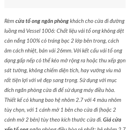
Rèm
cửa tổ ong ngăn phòng
khách cho cửa đi đường
luồng mã Vessel 1006: Chất liệu vải tổ ong không dệt
cản nắng 100% có tráng bạc 2 lớp bên trong, cách
âm cách nhiệt, bản vải 26mm. Với kết cấu vải tổ ong
dạng gấp nếp có thể kéo mở rộng ra hoặc thu xếp gọn
sát tường, không chiếm diện tích, hay vướng víu mà
rất tiện lợi với vẻ đẹp sang trọng. Sử dụng với mục
đích ngăn phòng cửa đi để sử dụng máy điều hòa.
Thiết kế có khung bao hệ nhôm 2.7 với 4 màu nhôm
tùy chọn, với 1 cánh mở 1 bên cho cửa đi (hoặc 2
cánh mở 2 bên) tùy theo kích thước cửa đi.
Giá cửa
xếp tổ ong
ngăn phòng điều hòa rẻ nhất: hệ nhôm 2.7