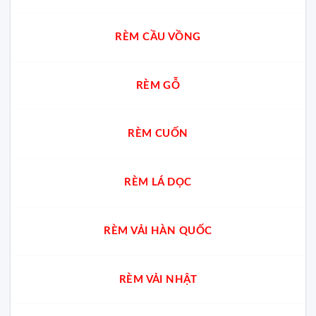
cho
từng
không
RÈM CẦU VỒNG
gian
RÈM GỖ
RÈM CUỐN
RÈM LÁ DỌC
RÈM VẢI HÀN QUỐC
RÈM VẢI NHẬT