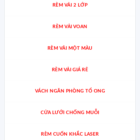
RÈM VẢI 2 LỚP
RÈM VẢI VOAN
RÈM VẢI MỘT MÀU
RÈM VẢI GIÁ RẺ
VÁCH NGĂN PHÒNG TỔ ONG
CỬA LƯỚI CHỐNG MUỖI
RÈM CUỐN KHẮC LASER