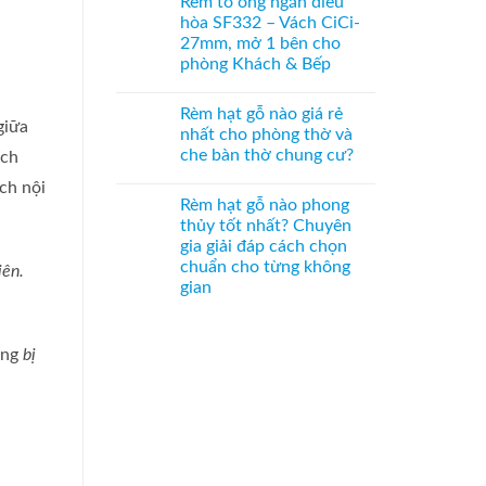
Rèm tổ ong ngăn điều
–
bình
Bách
Giải
luận
Xanh
hòa SF332 – Vách CiCi-
ở
pháp
hình
27mm, mở 1 bên cho
Vách
trang
Hoa
tổ
trí
Sen
phòng Khách & Bếp
ong
Á
phối
SF336
Không
Đông
Pơ
ngăn
có
độc
Mu
Rèm hạt gỗ nào giá rẻ
phòng
bình
đáo,
sang
giữa
bếp
luận
mộc
trọng,
nhất cho phòng thờ và
ở
và
mạc
chuẩn
che bàn thờ chung cư?
ích
Rèm
hành
và
phong
tổ
lang
nghệ
thủy
Không
ch nội
ong
–
thuật
có
ngăn
Hệ
Rèm hạt gỗ nào phong
bình
điều
CiCi-
luận
thủy tốt nhất? Chuyên
hòa
27mm
ở
SF332
nhôm
gia giải đáp cách chọn
Rèm
–
nâu
hạt
chuẩn cho từng không
iên.
Vách
sang
gỗ
CiCi-
trọng
gian
nào
27mm,
giá
Không
mở
rẻ
có
1
nhất
bình
bên
cho
ông
bị
luận
cho
phòng
ở
phòng
thờ
Rèm
Khách
và
hạt
&
che
gỗ
Bếp
bàn
nào
thờ
phong
chung
thủy
cư?
tốt
nhất?