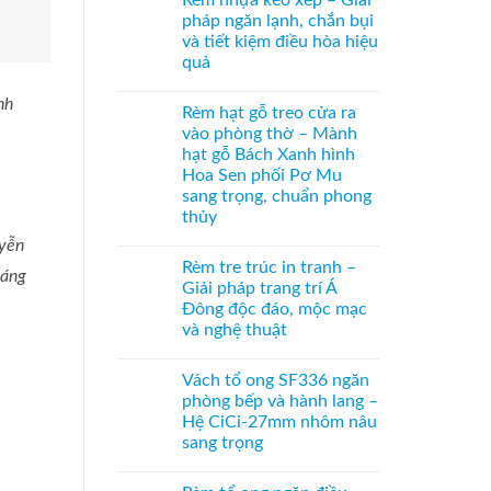
Rèm nhựa kéo xếp – Giải
hệ
bình
bên
27
luận
pháp ngăn lạnh, chắn bụi
ở
–
và tiết kiệm điều hòa hiệu
Cửa
Giải
xếp
pháp
quả
tổ
che
ong
Không
kính
kéo
có
nh
hiện
Rèm hạt gỗ treo cửa ra
dọc
bình
đại,
–
luận
riêng
vào phòng thờ – Mành
ở
Giải
tư
hạt gỗ Bách Xanh hình
Rèm
pháp
cho
nhựa
ngăn
văn
Hoa Sen phối Pơ Mu
kéo
điều
phòng
sang trọng, chuẩn phong
xếp
hòa
–
không
thủy
Giải
ray
Không
pháp
uyễn
dưới
có
ngăn
cho
Rèm tre trúc in tranh –
bình
lạnh,
cửa
sáng
luận
chắn
đi
Giải pháp trang trí Á
ở
bụi
nhỏ
Đông độc đáo, mộc mạc
Rèm
và
hạt
tiết
và nghệ thuật
gỗ
kiệm
treo
Không
điều
cửa
có
hòa
Vách tổ ong SF336 ngăn
ra
bình
hiệu
vào
luận
quả
phòng bếp và hành lang –
ở
phòng
Hệ CiCi-27mm nhôm nâu
Rèm
thờ
tre
–
sang trọng
trúc
Mành
in
Không
hạt
tranh
có
gỗ