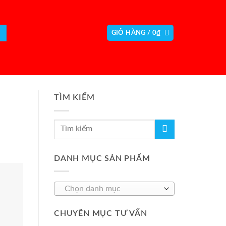
GIỎ HÀNG /
0
₫
TÌM KIẾM
DANH MỤC SẢN PHẨM
Chọn danh mục
CHUYÊN MỤC TƯ VẤN