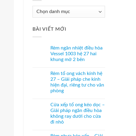
Chuyên
Mục
Tư
BÀI VIẾT MỚI
Vấn
Rèm ngăn nhiệt điều hòa
Vessel 1003 hệ 27 hai
khung mở 2 bên
Không
có
Rèm tổ ong vách kính hệ
bình
luận
27 – Giải pháp che kính
ở
hiện đại, riêng tư cho văn
Rèm
ngăn
phòng
nhiệt
điều
Không
hòa
có
Cửa xếp tổ ong kéo dọc –
Vessel
bình
1003
luận
Giải pháp ngăn điều hòa
ở
hệ
không ray dưới cho cửa
Rèm
27
tổ
hai
đi nhỏ
ong
khung
vách
Không
mở
kính
có
2