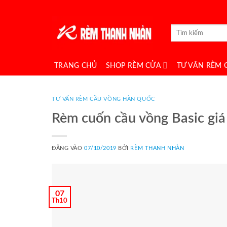
Bỏ
qua
Tìm
nội
kiếm:
dung
TRANG CHỦ
SHOP RÈM CỬA
TƯ VẤN RÈM 
TƯ VẤN RÈM CẦU VỒNG HÀN QUỐC
Rèm cuốn cầu vồng Basic giá
ĐĂNG VÀO
07/10/2019
BỞI
RÈM THANH NHÀN
07
Th10